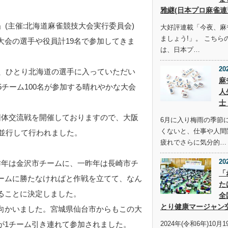
雅継(日本プロ麻雀連
(主催:北海道麻雀競技大会実行委員会)
大好評連載「今夜、麻
ましょう!」。 こち
大会の選手や役員計19名で参加してきま
は、日本プ…
20
は、ひとり北海道の選手に入っていただい
麻
5チーム100名が参加する晴れやかな大会
人
士
団体交流戦を開催しておりますので、大阪
6月に入り梅雨の季節
くないと、仕事や人間
も並行して行われました。
疲れでさらに気分的…
20
昨年は金沢市チームに、一昨年は長崎市チ
「
ームに勝たなければと作戦を立てて、なん
た
ることに決定しました。
全
とり健康マージャン
向かいました。宮城県仙台市からもこの大
2024年(令和6年)10月1
が1チーム引き連れて参加されました。