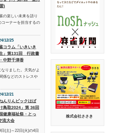
盟)
雀の楽しい未来を語り
らのコーナーを担当するの
24/12/25
雀コラム「いきいき
生」第131回 行政書
・中野千津香
になりました。天気がよ
関係などのストレスや
24/12/21
ねんりんピックはば
け鳥取2024」第 36回
国健康福祉祭・とっ
株式会社ささき
交流大会
9日(土)～22日(火)の4日