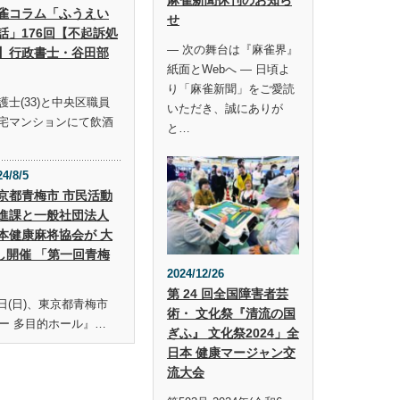
雀コラム「ふうえい
せ
話」176回【不起訴処
― 次の舞台は『麻雀界』
】行政書士・谷田部
紙面とWebへ ― 日頃よ
り「麻雀新聞」をご愛読
士(33)と中央区職員
いただき、誠にありが
宅マンションにて飲酒
と…
24/8/5
京都青梅市 市民活動
進課と一般社団法人
本健康麻将協会が 大
し開催 「第一回青梅
2024/12/26
第 24 回全国障害者芸
19日(日)、東京都青梅市
術・ 文化祭『清流の国
ー 多目的ホール』…
ぎふ』 文化祭2024」全
日本 健康マージャン交
流大会