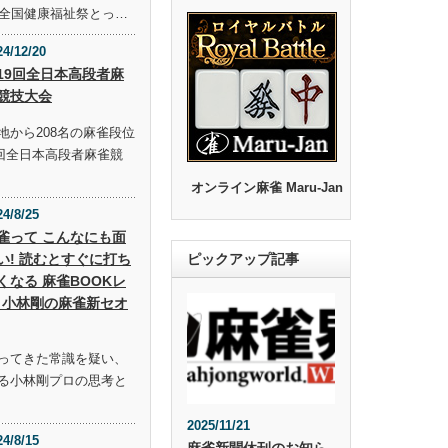
回全国健康福祉祭とっ…
24/12/20
19回全日本高段者麻
競技大会
地から208名の麻雀段位
9回全日本高段者麻雀競
オンライン麻雀 Maru-Jan
24/8/25
雀って こんなにも面
い! 読むとすぐに打ち
ピックアップ記事
くなる 麻雀BOOKレ
 小林剛の麻雀新セオ
ってきた常識を疑い、
る小林剛プロの思考と
2025/11/21
24/8/15
麻雀新聞休刊のお知ら