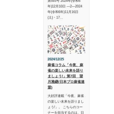
第593号 2024年(令和6
年)12月10日 —2—2024
年(令和6年)11月16日
(土)・17…
2024/12/25
麻雀コラム「今夜、麻
雀の楽しい未来を語り
ましょう!」第7回 望
月雅継(日本プロ麻雀連
盟)
大好評連載「今夜、麻雀
の楽しい未来を語りまし
ょう!」。 こちらのコー
ナーを担当するのは、日