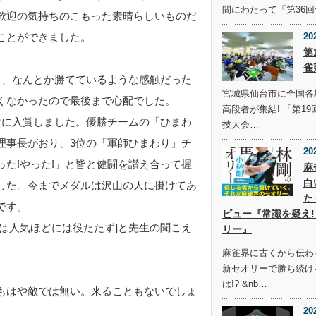
間にわたって「第36
歓迎の気持ちのこもった素晴らしいものだ
20
ことができました。
第
雀
と、なんとか勝てているような感触だった
宮城県仙台市に全国各
くなかったので最後まで心配でした。
高段者が集結! 「第1
位に入賞しました。優勝チームの「ひまわ
技大会…
理事長がおり、3位の「軍師ひまわり」チ
20
た!やった!」と皆と健闘を讃え合って握
麻
白
した。今までメダルは沢山の人に掛けてあ
た
です。
ビュー『常識を疑え!
は人気ほどには役たたず]と先生の聞こえ
リー』
麻雀界に古くから伝わ
新セオリーで勝ち続け
は!? &nb…
もはや敵では無い。来ることもないでしょ
20