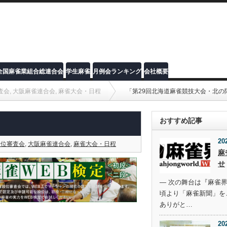
全国麻雀業組合総連合会
学生麻雀
月例会ランキング
会社概要
査会
,
大阪麻雀連合会
,
麻雀大会・日程
「第29回北海道麻雀競技大会・北の
おすすめ記事
」
20
段位審査会
,
大阪麻雀連合会
,
麻雀大会・日程
麻
せ
― 次の舞台は『麻雀界
頃より「麻雀新聞」を
ありがと…
20