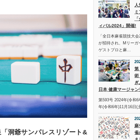
人
ミ
「
ィバル2024」開催!
「全日本麻雀競技大会2
が招待され、Mリーガ
ゲストプロと麻…
20
第
術
ぎ
日本 健康マージャン
第593号 2024年(令和6
年(令和6年)11月16日(
20
麻
温泉「洞爺サンパレスリゾート&
雀
ま