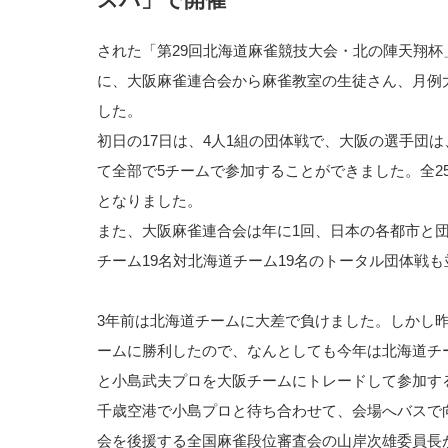
された「第29回北海道麻雀競技大会・北の陣天翔杯」
に、大阪麻雀連合会から麻雀教室の生徒さん、月例
した。
初日の17日は、4人1組の団体戦で、大阪の選手団
て全部で5チームで参加することができました。全2
となりました。
また、大阪麻雀連合会は年に1回、日本の各都市と
チーム19名対北海道チーム19名のトータル団体戦
3年前は北海道チームに大差で負けました。しかし
ームに勝利したので、なんとしても今年は北海道チ
と小島武夫プロを大阪チームにトレードして参加す
千歳空港で小島プロと待ち合わせて、会場へバスで
会を後援する全国麻雀段位審査会の山岸次雄委員長