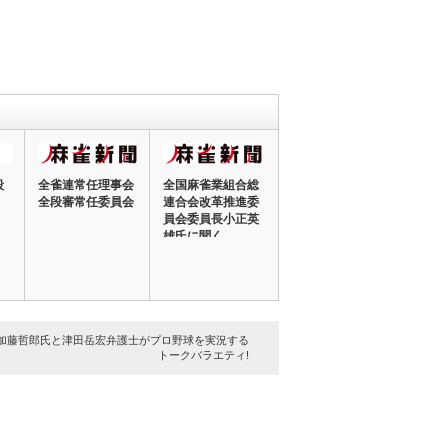
段
全雀連常任理事会
全国麻雀業組合総
全段審常任委員会
連合会改革推進委
員会委員長小正英
雄氏に聞く
加藤哲郎氏と津田岳宏弁護士がプロ野球を実況する
トークバラエティ!