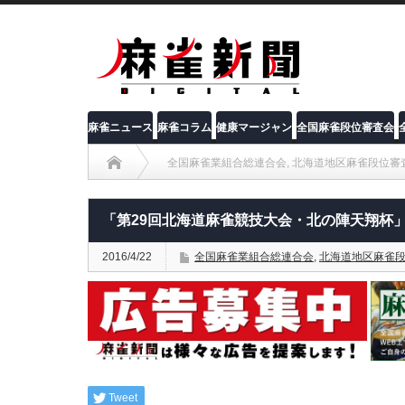
麻雀ニュース
麻雀コラム
健康マージャン
全国麻雀段位審査会
全国麻雀業組合総連合会
,
北海道地区麻雀段位審
「第29回北海道麻雀競技大会・北の陣天翔杯
2016/4/22
全国麻雀業組合総連合会
,
北海道地区麻雀
Tweet