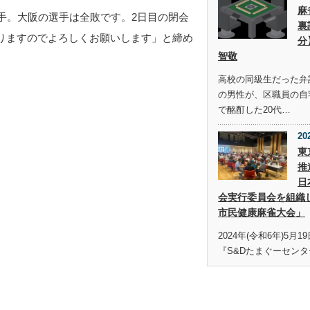
麻
手。大阪の選手は全敗です。2日目の閉会
裏
りますのでよろしくお願いします」と締め
分
智敬
高校の同級生だった弁護
の男性が、区職員の自
で酩酊した20代…
20
東
推
日
会実行委員会を組織
市民健康麻雀大会」
2024年(令和6年)5月
『S&Dたまぐーセンタ