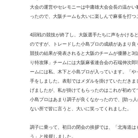
大会の運営やセレモニーは中庸雄大会会長の温かい
ったので、大阪チームも大いに楽しんで麻雀を打つ
4回戦の競技が終了し、大阪選手たちに声をかける
のですが、トレードした小島プロの成績があまり良
競技の結果が発表されると大阪のチームが優勝と3
り特攻隊」チームには大阪麻雀連合会の石端伸次郎
ームには私、木下と小島プロが入っています。「やっ
手をしました。表彰ではメダルを掛けていただきま
げましたが、私が掛けてもらったのはこれが初めて
小島プロはあまり調子が良くなかったので、[助っ人
ない所で皆に言うと、大いに笑ってくれました。
調子に乗って、初日の閉会の挨拶では、「北海道は
う」と挨拶しました。