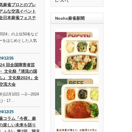
について
気麻雀プロとのプレ
アムな交流イベント
全日本麻雀フェステ
Noshx麻雀新聞
024」の上位50名など
ーをはじめとした人気
24/12/26
 24 回全国障害者芸
・ 文化祭『清流の国
ふ』 文化祭2024」全
交流大会
年)12月10日 —2—2024
土)・17…
24/12/25
雀コラム「今夜、麻
の楽しい未来を語り
しょう!」第7回 望月