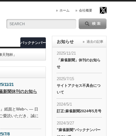
ホーム
会社概要
お知らせ
過去の記事
バックナンバー
2025/11/21
陣天翔杯」
「麻雀新聞」休刊のお知ら
せ
2025/7/15
25/11/21
サイトアクセス不具合につ
雀新聞休刊のお知ら
いて
2024/5/1
』紙面とWebへ ― 日
訂正:麻雀新聞2024年5月号
ご愛読いただき、誠に
2024/3/27
”麻雀新聞”バックナンバー
25/7/8