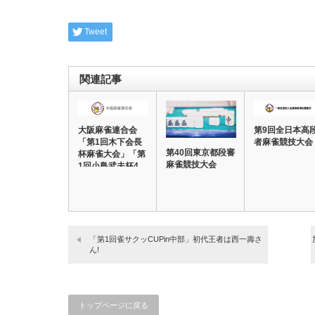
Tweet
関連記事
大阪麻雀連合会
第9回全日本高
「第1回木下会長
者麻雀競技大会
第40回東京都段審
杯麻雀大会」「第
麻雀競技大会
1回小島武夫杯4
人…
「第1回雀サクッCUPin中部」初代王者は西一壽さ
ん!
トップページに戻る