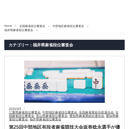
Home
全国麻雀段位審査会
中部地区麻雀段位審査会
福井県麻雀段位審査会
カテゴリー：福井県麻雀段位審査会
2015/3/3
三重県麻雀段位審査会
,
中部地区麻雀段位審査会
,
全国麻雀業組合総連合会
,
全
国麻雀段位審査会
,
富山県麻雀段位審査会
,
愛知県麻雀業組合連合会
,
愛知県麻
雀段位審査会
,
福井県麻雀段位審査会
第25回中部地区有段者麻雀競技大会坂巻稔永選手が優