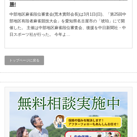
勝!
中部地区麻雀段位審査会(荒木實郎会長)は3月1日(日)、「第25回中
部地区有段者麻雀競技大会」を愛知県名古屋市の「琥珀」にて開
催した。 主催は中部地区麻雀段位審査会、後援を中日新聞社・中
日スポーツ社が行った。 今年よ…
トップページに戻る