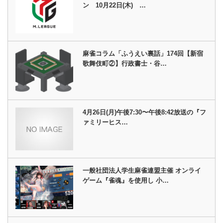
ン 10月22日(木) …
麻雀コラム「ふうえい裏話」174回【新宿
歌舞伎町②】行政書士・谷…
4月26日(月)午後7:30〜午後8:42放送の『フ
ァミリーヒス…
一般社団法人学生麻雀連盟主催 オンライ
ゲーム『雀魂』を使用し 小…