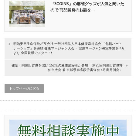
『3COINS』の麻雀グッズが人気と聞いた
ので 商品開発のお話を…
明治安田生命保険相互会社 一般社団法人日本健康麻将協会 「包括パート
ナーシップ」を締結 健康マージャン大会・ 健康マージャン教室事業を 4月
より 全国規模でスタート!
雀聖・阿佐田哲也を偲び 152名の麻雀愛好者が参加 「第23回阿佐田哲也杯
仙台大会 兼 宮城県麻雀段位審査会 4月度月例会」
トップページに戻る