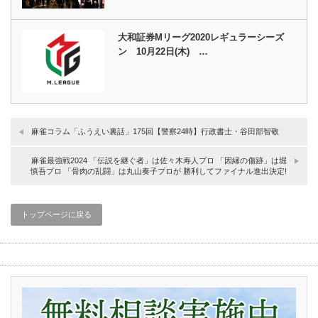
大和証券Mリーグ2020レギュラーシーズ
ン 10月22日(木) …
麻雀コラム「ふうえい裏話」175回【警察24時】行政書士・谷田部智敬
麻雀最強戦2024 「伝説を継ぐ者」は佐々木寿人プロ 「因縁の傷跡」は堀
慎吾プロ 「骨肉の乱闘」は丸山奏子プロが 勝利してファイナル進出決定!
トップページに戻る