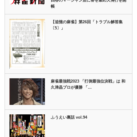
四谷のマージャン店に客を集め大博打を開
帳
【追憶の麻雀】第26回「トラブル解答集
〔5〕」
麻雀最強戦2023 「打倒最強位決戦」は 和
久津晶プロが優勝 「…
ふうえい裏話 vol.94