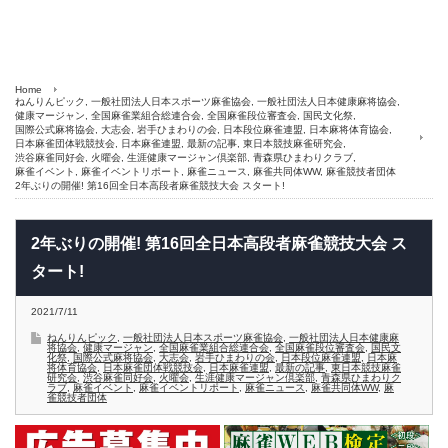
Home
ねんりんピック
,
一般社団法人日本スポーツ麻雀協会
,
一般社団法人日本健康麻将協会
,
健康マージャン
,
全国麻雀業組合総連合会
,
全国麻雀段位審査会
,
国民文化祭
,
国際公式麻将協会
,
大志会
,
岩手ひまわりの会
,
日本段位麻雀連盟
,
日本麻将体育協会
,
日本麻雀団体戦競技会
,
日本麻雀連盟
,
最新の記事
,
東日本競技麻雀研究会
,
渋谷麻雀同好会
,
火曜会
,
生涯健康マージャン倶楽部
,
青森県ひまわりクラブ
,
麻雀イベント
,
麻雀イベントリポート
,
麻雀ニュース
,
麻雀共同体WW
,
麻雀競技者団体
2年ぶりの開催! 第16回全日本高段者麻雀競技大会 スタート!
2年ぶりの開催! 第16回全日本高段者麻雀競技大会 ス
タート!
2021/7/11
ねんりんピック
,
一般社団法人日本スポーツ麻雀協会
,
一般社団法人日本健康麻
将協会
,
健康マージャン
,
全国麻雀業組合総連合会
,
全国麻雀段位審査会
,
国民文
化祭
,
国際公式麻将協会
,
大志会
,
岩手ひまわりの会
,
日本段位麻雀連盟
,
日本麻
将体育協会
,
日本麻雀団体戦競技会
,
日本麻雀連盟
,
最新の記事
,
東日本競技麻雀
研究会
,
渋谷麻雀同好会
,
火曜会
,
生涯健康マージャン倶楽部
,
青森県ひまわりク
ラブ
,
麻雀イベント
,
麻雀イベントリポート
,
麻雀ニュース
,
麻雀共同体WW
,
麻
雀競技者団体