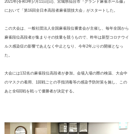
2021年(令和3年)7月11日(日)、宮城県仙台市『グランド麻雀ホール藤』
において「第16回全日本高段者麻雀競技大会」がスタートした。
この大会は、一般社団法人全国麻雀段位審査会が主催し、毎年全国から
麻雀段位高段者が集まりその技量を競うもので、昨年は新型コロナウイ
ルス感染症の影響であえなく中止となり、今年2年ぶりの開催となっ
た。
大会には132名の麻雀段位高段者が参加。会場入場の際の検温、大会中
のマスクの着用、1回戦ごとの手指消毒等の感染予防対策を施し、この
あと全6回戦を戦って優勝者が決定する。