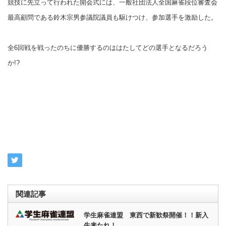
競技に先立って行われた開会式には、一般社団法人全国麻雀段位審査会
最高顧問である鈴木宗男参議院議員も駆けつけ、参加選手を激励した。
全6回戦を戦ったのちに優勝するのははたしてどの選手となるだろう
か!?
関連記事
学生麻雀連盟 東西で新歓祭開催！！新入
生来たれ！