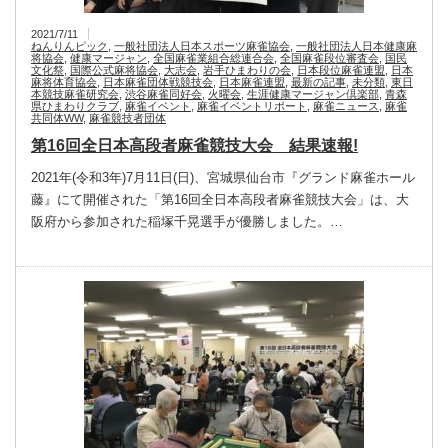
2021/7/11
ねんりんピック
,
一般社団法人日本スポーツ麻雀協会
,
一般社団法人日本健康麻
将協会
,
健康マージャン
,
全国麻雀業組合総連合会
,
全国麻雀段位審査会
,
国民
文化祭
,
国際公式麻将協会
,
大志会
,
岩手ひまわりの会
,
日本段位麻雀連盟
,
日本
麻将体育協会
,
日本麻雀団体戦競技会
,
日本麻雀連盟
,
最新の記事
,
未分類
,
東日
本競技麻雀研究会
,
渋谷麻雀同好会
,
火曜会
,
生涯健康マージャン倶楽部
,
青森
県ひまわりクラブ
,
麻雀イベント
,
麻雀イベントリポート
,
麻雀ニュース
,
麻雀
共同体WW
,
麻雀競技者団体
第16回全日本高段者麻雀競技大会 結果速報!
2021年(令和3年)7月11日(日)、宮城県仙台市『グランド麻雀ホール
藤』にて開催された「第16回全日本高段者麻雀競技大会」は、大
阪府から参加された稲塚千晃選手が優勝しました。…