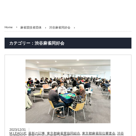
Home
麻雀競技者団体
渋谷麻雀同好会
カテゴリー：渋谷麻雀同好会
2023/12/31
M.LEAGUE
,
最新の記事
,
東京都麻雀業協同組合
,
東京都麻雀段位審査会
,
渋谷