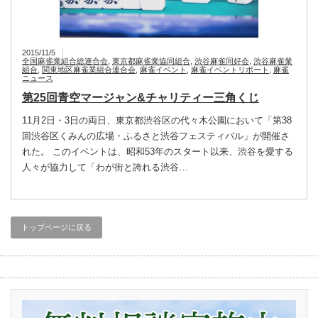
2015/11/5
全国麻雀業組合総連合会
,
東京都麻雀業協同組合
,
渋谷麻雀同好会
,
渋谷麻雀業
組合
,
関東地区麻雀業組合連合会
,
麻雀イベント
,
麻雀イベントリポート
,
麻雀
ニュース
第25回青空マージャン&チャリティー三角くじ
11月2日・3日の両日、東京都渋谷区の代々木公園において「第38
回渋谷区くみんの広場・ふるさと渋谷フェスティバル」が開催さ
れた。 このイベントは、昭和53年のスタート以来、渋谷を愛する
人々が協力して「わが街と誇れる渋谷…
トップページに戻る