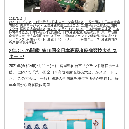
2021/7/11
ねんりんピック
,
一般社団法人日本スポーツ麻雀協会
,
一般社団法人日本健康麻
将協会
,
健康マージャン
,
全国麻雀業組合総連合会
,
全国麻雀段位審査会
,
国民
文化祭
,
国際公式麻将協会
,
大志会
,
岩手ひまわりの会
,
日本段位麻雀連盟
,
日本
麻将体育協会
,
日本麻雀団体戦競技会
,
日本麻雀連盟
,
最新の記事
,
東日本競技
麻雀研究会
,
渋谷麻雀同好会
,
火曜会
,
生涯健康マージャン倶楽部
,
青森県ひま
わりクラブ
,
麻雀イベント
,
麻雀イベントリポート
,
麻雀ニュース
,
麻雀共同体
WW
,
麻雀競技者団体
2年ぶりの開催! 第16回全日本高段者麻雀競技大会 ス
タート!
2021年(令和3年)7月11日(日)、宮城県仙台市『グランド麻雀ホール
藤』において「第16回全日本高段者麻雀競技大会」がスタートし
た。 この大会は、一般社団法人全国麻雀段位審査会が主催し、毎
年全国から麻雀段位高段…