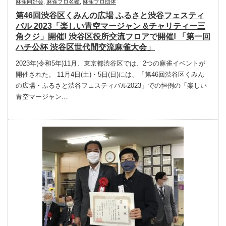
麻雀同好会
,
麻雀プロ名鑑
,
麻雀プロ団体
第46回渋谷区くみんの広場 ふるさと渋谷フェスティ
バル 2023「楽しい青空マージャン &チャリティー三
角クジ」開催! 渋谷区役所交流フロアで開催! 「第一回
ハチ公杯 渋谷区世代間交流麻雀大会」
2023年(令和5年)11月、東京都渋谷区では、2つの麻雀イベントが
開催された。 11月4日(土)・5日(日)には、「第46回渋谷区くみん
の広場・ふるさと渋谷フェスティバル2023」での恒例の「楽しい
青空マージャン…