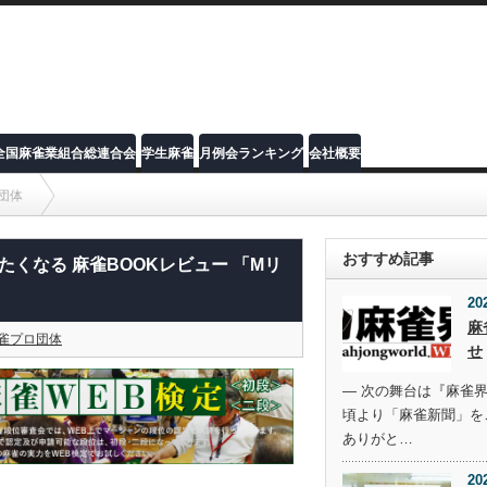
全国麻雀業組合総連合会
学生麻雀
月例会ランキング
会社概要
団体
OKレビュー 「Mリーグ2023‐24 公式ガイドブック」
おすすめ記事
たくなる 麻雀BOOKレビュー 「Mリ
20
麻
雀プロ団体
せ
― 次の舞台は『麻雀界
頃より「麻雀新聞」を
ありがと…
20