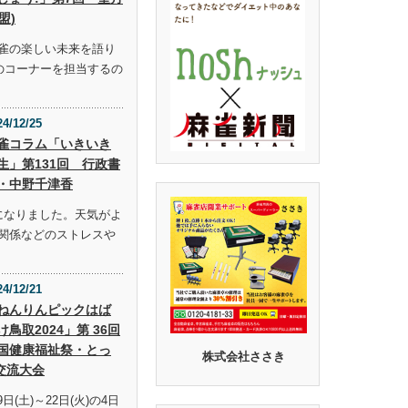
盟)
雀の楽しい未来を語り
らのコーナーを担当するの
24/12/25
雀コラム「いきいき
生」第131回 行政書
・中野千津香
になりました。天気がよ
関係などのストレスや
24/12/21
ねんりんピックはば
け鳥取2024」第 36回
国健康福祉祭・とっ
株式会社ささき
交流大会
9日(土)～22日(火)の4日