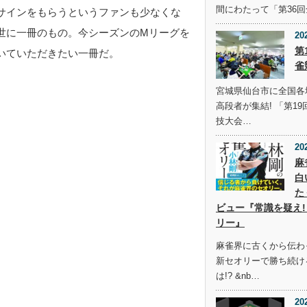
間にわたって「第36
サインをもらうというファンも少なくな
世に一冊のもの。今シーズンのMリーグを
20
第
いていただきたい一冊だ。
雀
宮城県仙台市に全国各
高段者が集結! 「第1
技大会…
20
麻
白
た
ビュー『常識を疑え!
リー』
麻雀界に古くから伝わ
新セオリーで勝ち続け
は!? &nb…
20