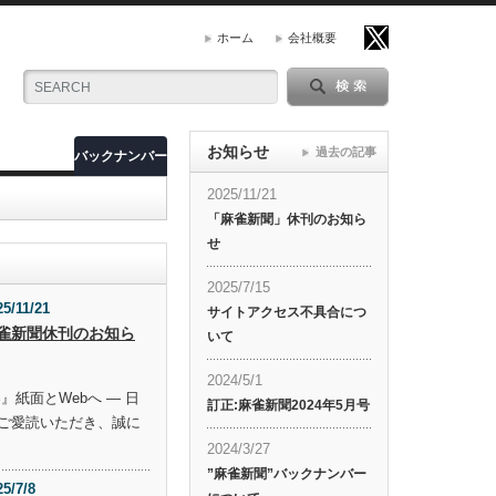
ホーム
会社概要
お知らせ
過去の記事
バックナンバー
2025/11/21
「麻雀新聞」休刊のお知ら
せ
2025/7/15
25/11/21
サイトアクセス不具合につ
雀新聞休刊のお知ら
いて
2024/5/1
』紙面とWebへ ― 日
訂正:麻雀新聞2024年5月号
ご愛読いただき、誠に
2024/3/27
”麻雀新聞”バックナンバー
25/7/8