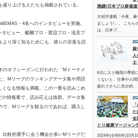
を盛り上げる人たちも掲載されている。
雅継(日本プロ麻雀連
大好評連載「今夜、麻
BEMAS・4名へのインタビューを実施。
ましょう!」。 こち
は、日本プ…
監督インタビュー、醍醐プロ・渡辺プロ・浅見プ
をより深く知るためにも、彼らの言葉を読
20
麻
人
士
年のオフシーズンに行われた「Mトーナメ
6月に入り梅雨の季節
た、Mリーグのランキングデータ集や用語
くないと、仕事や人間
疲れでさらに気分的…
しくなる情報も満載。この一冊を読みこめ
どの情報量で、読み応えは抜群。データ集
20
「
ので、Mリーグを観るのであれば、購入し
た
全
とり健康マージャン
。比較的選手に会う機会が多いMリーグだ
2024年(令和6年)10月1