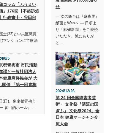
雀コラム「ふうえい
せ
話」176回【不起訴処
― 次の舞台は『麻雀界』
】行政書士・谷田部
紙面とWebへ ― 日頃よ
り「麻雀新聞」をご愛読
士(33)と中央区職員
いただき、誠にありが
宅マンションにて飲酒
と…
24/8/5
京都青梅市 市民活動
進課と一般社団法人
本健康麻将協会が 大
し開催 「第一回青梅
2024/12/26
第 24 回全国障害者芸
19日(日)、東京都青梅市
術・ 文化祭『清流の国
ー 多目的ホール』…
ぎふ』 文化祭2024」全
日本 健康マージャン交
流大会