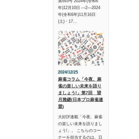
第593号 2024年(令和6
年)12月10日 —2—2024
年(令和6年)11月16日
(土)・17…
2024/12/25
麻雀コラム「今夜、麻
雀の楽しい未来を語り
ましょう!」第7回 望
月雅継(日本プロ麻雀連
盟)
大好評連載「今夜、麻雀
の楽しい未来を語りまし
ょう!」。 こちらのコー
ナーを担当するのは、日