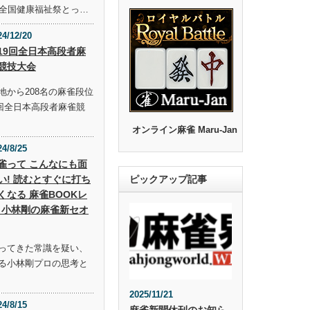
回全国健康福祉祭とっ…
24/12/20
19回全日本高段者麻
競技大会
地から208名の麻雀段位
9回全日本高段者麻雀競
オンライン麻雀 Maru-Jan
24/8/25
雀って こんなにも面
い! 読むとすぐに打ち
ピックアップ記事
くなる 麻雀BOOKレ
 小林剛の麻雀新セオ
ってきた常識を疑い、
る小林剛プロの思考と
2025/11/21
24/8/15
麻雀新聞休刊のお知ら