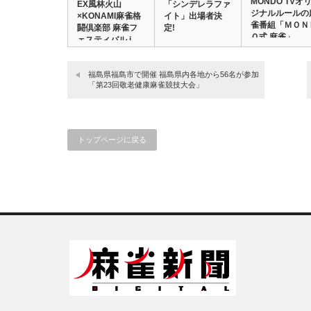
MONDO TVオ
EX風林火山
「シンデレラファ
ジナルルールの
×KONAMI麻雀格
イト」出場者決
雀番組「ＭＯＮ
闘倶楽部 麻雀フ
定!
Ｏ式 麻雀」…
ェスティバル i…
福島県福島市で開催 福島県内各地から56名が参加
「第23回敬老健康麻雀競技大会」
トップページに戻る