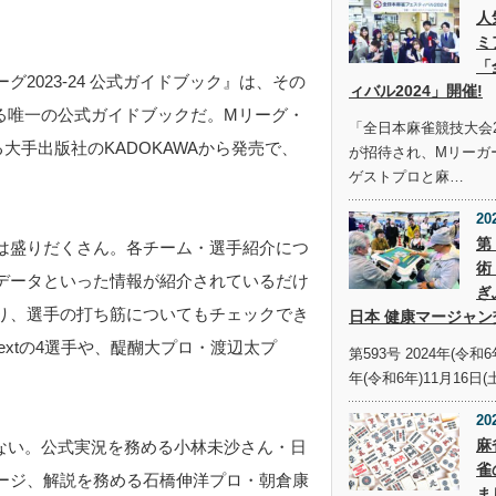
人
ミ
「
リーグ2023‐24 公式ガイドブック』は、その
ィバル2024」開催!
る唯一の公式ガイドブックだ。Mリーグ・
「全日本麻雀競技大会2
大手出版社のKADOKAWAから発売で、
が招待され、Mリーガ
ゲストプロと麻…
。
20
第
は盛りだくさん。各チーム・選手紹介につ
術
データといった情報が紹介されているだけ
ぎ
り、選手の打ち筋についてもチェックでき
日本 健康マージャン
nextの4選手や、醍醐大プロ・渡辺太プ
第593号 2024年(令和6
年(令和6年)11月16日(
。
20
麻
ない。公式実況を務める小林未沙さん・日
雀
ージ、解説を務める石橋伸洋プロ・朝倉康
ま