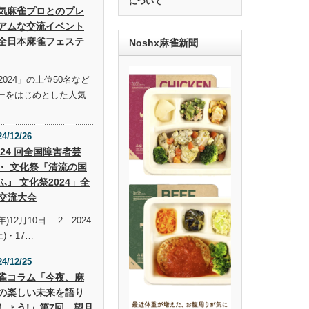
について
気麻雀プロとのプレ
アムな交流イベント
全日本麻雀フェステ
Noshx麻雀新聞
024」の上位50名など
ーをはじめとした人気
24/12/26
 24 回全国障害者芸
・ 文化祭『清流の国
ふ』 文化祭2024」全
交流大会
年)12月10日 —2—2024
土)・17…
24/12/25
雀コラム「今夜、麻
の楽しい未来を語り
しょう!」第7回 望月