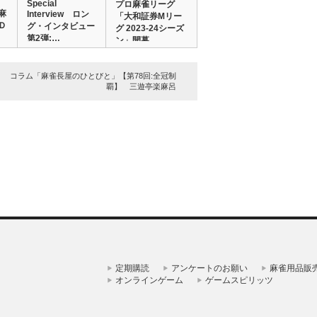
リ
Special
プロ麻雀リーグ
麻
Interview ロン
「大和証券Mリー
Ｄ
グ・インタビュー
グ 2023‐24シーズ
第2弾:…
ン」開幕…
コラム「麻雀長屋のひとびと」【第78回:全冠制
覇】 三遊亭楽麻呂
定期購読
アンケートのお願い
麻雀用品販
オンラインゲーム
ゲームスピリッツ