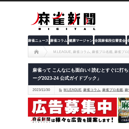
麻雀ニュース
麻雀コラム
健康マージャン
全国麻雀段位審査会
M.LEAGUE
,
麻雀コラム
,
麻雀プロ名鑑
,
麻雀プロ
麻雀って こんなにも面白い! 読むとすぐに打ちたくなる 麻雀BO
麻雀って こんなにも面白い! 読むとすぐに打ち
ーグ2023‐24 公式ガイドブック」
2023/11/30
M.LEAGUE
,
麻雀コラム
,
麻雀プロ名鑑
,
麻