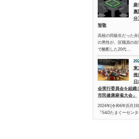
麻
裏
分
智敬
高校の同級生だった弁護
の男性が、区職員の自
で酩酊した20代…
20
東
推
日
会実行委員会を組織
市民健康麻雀大会」
2024年(令和6年)5月
『S&Dたまぐーセンタ