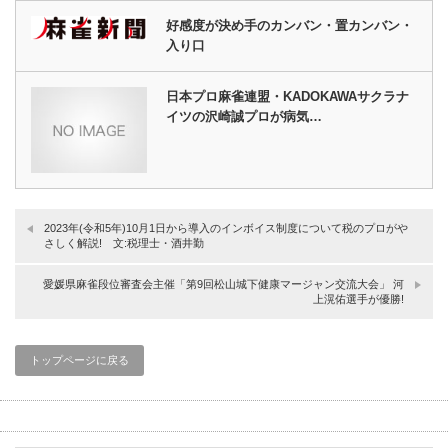
好感度が決め手のカンバン・置カンバン・
入り口
日本プロ麻雀連盟・KADOKAWAサクラナ
イツの沢崎誠プロが病気…
2023年(令和5年)10月1日から導入のインボイス制度について税のプロがや
さしく解説! 文:税理士・酒井勤
愛媛県麻雀段位審査会主催「第9回松山城下健康マージャン交流大会」 河
上滉佑選手が優勝!
トップページに戻る