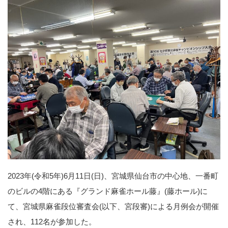
2023年(令和5年)6月11日(日)、宮城県仙台市の中心地、一番町
のビルの4階にある『グランド麻雀ホール藤』(藤ホール)に
て、宮城県麻雀段位審査会(以下、宮段審)による月例会が開催
され、112名が参加した。