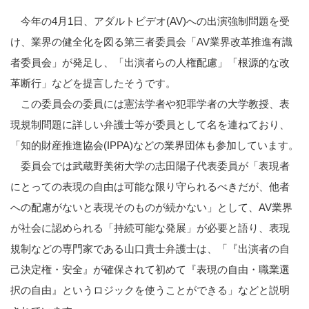
今年の4月1日、アダルトビデオ(AV)への出演強制問題を受
け、業界の健全化を図る第三者委員会「AV業界改革推進有識
者委員会」が発足し、「出演者らの人権配慮」「根源的な改
革断行」などを提言したそうです。
この委員会の委員には憲法学者や犯罪学者の大学教授、表
現規制問題に詳しい弁護士等が委員として名を連ねており、
「知的財産推進協会(IPPA)などの業界団体も参加しています。
委員会では武蔵野美術大学の志田陽子代表委員が「表現者
にとっての表現の自由は可能な限り守られるべきだが、他者
への配慮がないと表現そのものが続かない」として、AV業界
が社会に認められる「持続可能な発展」が必要と語り、表現
規制などの専門家である山口貴士弁護士は、「『出演者の自
己決定権・安全』が確保されて初めて『表現の自由・職業選
択の自由』というロジックを使うことができる」などと説明