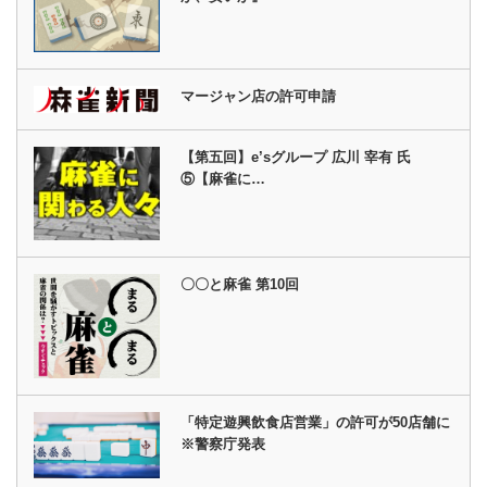
マージャン店の許可申請
【第五回】e’sグループ 広川 宰有 氏
⑤【麻雀に…
〇〇と麻雀 第10回
「特定遊興飲食店営業」の許可が50店舗に
※警察庁発表