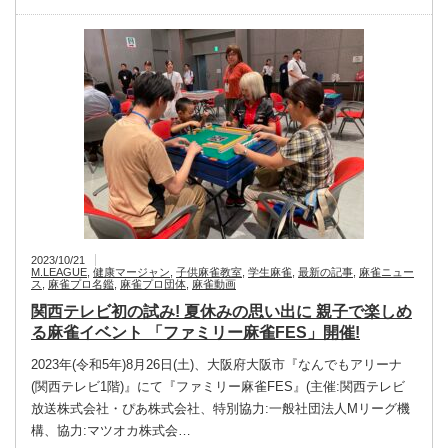
2023/10/21
M.LEAGUE
,
健康マージャン
,
子供麻雀教室
,
学生麻雀
,
最新の記事
,
麻雀ニュー
ス
,
麻雀プロ名鑑
,
麻雀プロ団体
,
麻雀動画
関西テレビ初の試み! 夏休みの思い出に 親子で楽しめ
る麻雀イベント 「ファミリー麻雀FES」開催!
2023年(令和5年)8月26日(土)、大阪府大阪市『なんでもアリーナ
(関西テレビ1階)』にて『ファミリー麻雀FES』(主催:関西テレビ
放送株式会社・ぴあ株式会社、特別協力:一般社団法人Mリーグ機
構、協力:マツオカ株式会…