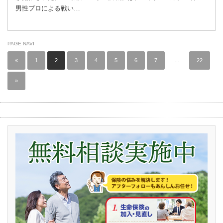
男性プロによる戦い…
PAGE NAVI
«
1
2
3
4
5
6
7
…
22
»