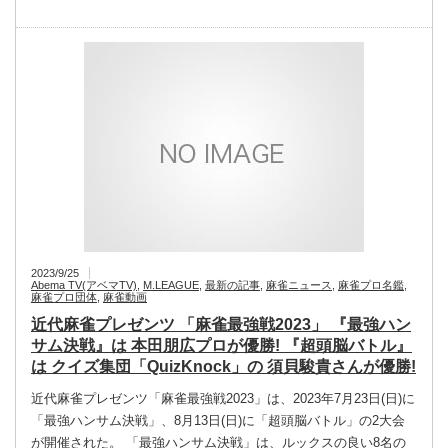
2023/9/25
Abema TV(アベマTV)
,
M.LEAGUE
,
最新の記事
,
麻雀ニュース
,
麻雀プロ名鑑
,
麻雀プロ団体
,
麻雀動画
近代麻雀プレゼンツ 「麻雀最強戦2023」 『最強ハン
サム決戦』は 本田朋広プロが優勝! 『超頭脳バトル』
は クイズ集団「QuizKnock」の 須貝駿貴さんが優勝!
近代麻雀プレゼンツ「麻雀最強戦2023」は、2023年7月23日(日)に
「最強ハンサム決戦」、8月13日(日)に「超頭脳バトル」の2大会
が開催された。 「最強ハンサム決戦」は、ルックスの良い8名の