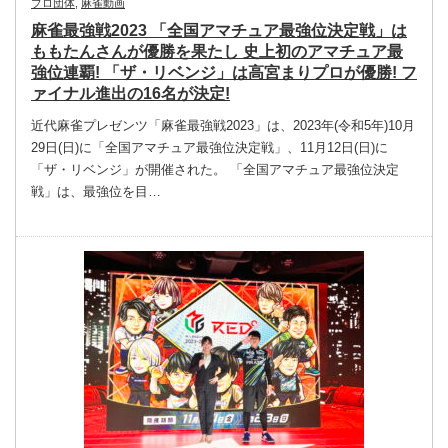
プロ団体
,
麻雀動画
麻雀最強戦2023 「全国アマチュア最強位決定戦」は
ももたんさんが優勝を果たし 史上初のアマチュア最
強位連覇! 「ザ・リベンジ」は高宮まりプロが優勝! フ
ァイナル進出の16名が決定!
近代麻雀プレゼンツ「麻雀最強戦2023」は、2023年(令和5年)10月
29日(日)に「全国アマチュア最強位決定戦」、11月12日(日)に
「ザ・リベンジ」が開催された。 「全国アマチュア最強位決定
戦」は、最強位を目…