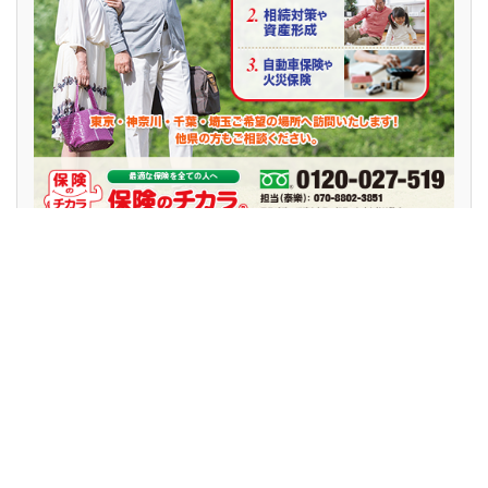
noshx麻雀新聞・初回2,000円OFF！