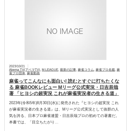
2023/10/21
Abema TV(アベマTV)
,
M.LEAGUE
,
最新の記事
,
麻雀コラム
,
麻雀プロ名鑑
,
麻
雀プロ団体
,
麻雀動画
麻雀ってこんなにも面白い! 読むとすぐに打ちたくな
る 麻雀BOOKレビュー Mリーグ公式実況・日吉辰哉
著 「ヒヨシの超実況 これが麻雀実況者の生きる道」
2023年(令和5年)8月30日(水)に発売された『ヒヨシの超実況 これ
が麻雀実況者の生きる道』は、Mリーグ公式実況として抜群の人
気を誇る、日本プロ麻雀連盟・日吉辰哉プロの初めての著書だ。
本書では、「目立ちたがり…