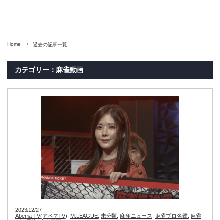
Home
過去の記事一覧
カテゴリー：麻雀動画
2023/12/27
Abema TV(アベマTV)
,
M.LEAGUE
,
未分類
,
麻雀ニュース
,
麻雀プロ名鑑
,
麻雀