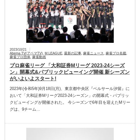
2023/10/21
Abema TV(アベマTV)
,
M.LEAGUE
,
最新の記事
,
麻雀ニュース
,
麻雀プロ名鑑
,
麻雀プロ団体
,
麻雀動画
プロ麻雀リーグ 「大和証券Mリーグ 2023‐24シーズ
ン」開幕式&パブリックビューイング開催 新シーズン
がいよいよスタート!
2023年(令和5年)9月18日(月)、東京都中央区『ベルサール汐留』に
おいて「大和証券Mリーグ2023‐24シーズン」の開幕式・パブリッ
クビューイングが開催された。 今シーズンで6年目を迎えたMリー
グは、9チーム…