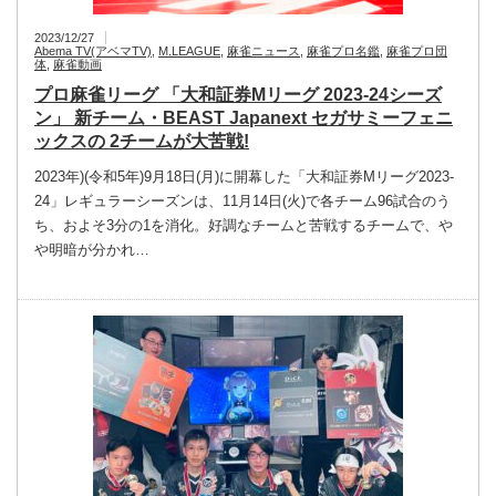
2023/12/27
Abema TV(アベマTV)
,
M.LEAGUE
,
麻雀ニュース
,
麻雀プロ名鑑
,
麻雀プロ団
体
,
麻雀動画
プロ麻雀リーグ 「大和証券Mリーグ 2023‐24シーズ
ン」 新チーム・BEAST Japanext セガサミーフェニ
ックスの 2チームが大苦戦!
2023年)(令和5年)9月18日(月)に開幕した「大和証券Mリーグ2023‐
24」レギュラーシーズンは、11月14日(火)で各チーム96試合のう
ち、およそ3分の1を消化。好調なチームと苦戦するチームで、や
や明暗が分かれ…