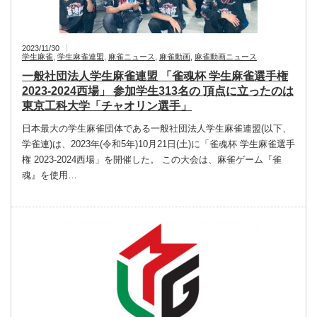
2023/11/30
学生麻雀
,
学生麻雀連盟
,
麻雀ニュース
,
麻雀動画
,
麻雀動画ニュース
一般社団法人学生麻雀連盟 「雀魂杯 学生麻雀選手権
2023‐2024西場」 参加学生313名の 頂点に立ったのは
東京工科大学「チャオリン選手」
日本最大の学生麻雀団体である一般社団法人学生麻雀連盟(以下、
学雀連)は、2023年(令和5年)10月21日(土)に「雀魂杯 学生麻雀選手
権 2023‐2024西場」を開催した。 この大会は、麻雀ゲーム『雀
魂』を使用…