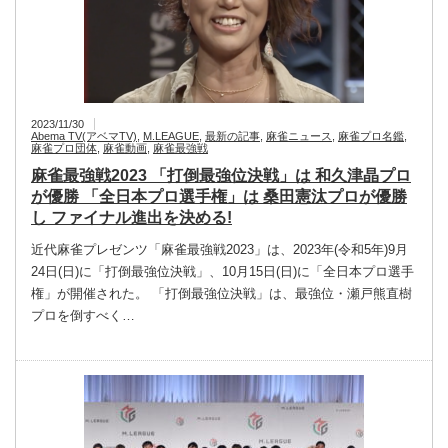
2023/11/30
Abema TV(アベマTV)
,
M.LEAGUE
,
最新の記事
,
麻雀ニュース
,
麻雀プロ名鑑
,
麻雀プロ団体
,
麻雀動画
,
麻雀最強戦
麻雀最強戦2023 「打倒最強位決戦」は 和久津晶プロ
が優勝 「全日本プロ選手権」は 桑田憲汰プロが優勝
し ファイナル進出を決める!
近代麻雀プレゼンツ「麻雀最強戦2023」は、2023年(令和5年)9月
24日(日)に「打倒最強位決戦」、10月15日(日)に「全日本プロ選手
権」が開催された。 「打倒最強位決戦」は、最強位・瀬戸熊直樹
プロを倒すべく…