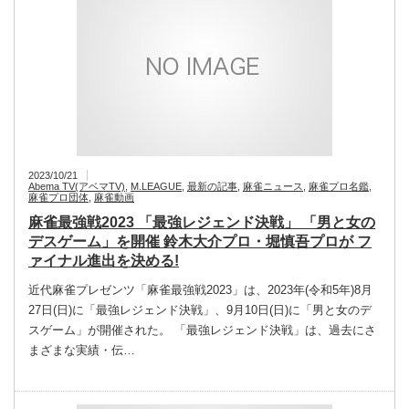
2023/10/21
Abema TV(アベマTV)
,
M.LEAGUE
,
最新の記事
,
麻雀ニュース
,
麻雀プロ名鑑
,
麻雀プロ団体
,
麻雀動画
麻雀最強戦2023 「最強レジェンド決戦」 「男と女の
デスゲーム」を開催 鈴木大介プロ・堀慎吾プロが フ
ァイナル進出を決める!
近代麻雀プレゼンツ「麻雀最強戦2023」は、2023年(令和5年)8月
27日(日)に「最強レジェンド決戦」、9月10日(日)に「男と女のデ
スゲーム」が開催された。 「最強レジェンド決戦」は、過去にさ
まざまな実績・伝…