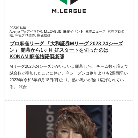
2023/11/30
Abema TV(アベマTV)
,
M.LEAGUE
,
麻雀イベント
,
麻雀ニュース
,
麻雀プロ名
鑑
,
麻雀プロ団体
,
麻雀動画
プロ麻雀リーグ 「大和証券Mリーグ 2023‐24シーズ
ン」 開幕から1ヶ月 好スタートを切ったのは
KONAMI麻雀格闘倶楽部
Mリーグ2023‐24シーズンがいよいよ開幕した。 チーム数が増えて
試合数が増加したことに伴い、今シーズンは例年よりも2週間早い
2023年(令和5年)9月18日(月)より、熱い戦いが繰り広げられてい
る。 試合…