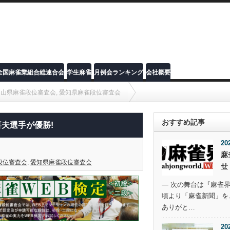
全国麻雀業組合総連合会
学生麻雀
月例会ランキング
会社概要
富山県麻雀段位審査会
,
愛知県麻雀段位審査会
おすすめ記事
夫選手が優勝!
20
麻
段位審査会
,
愛知県麻雀段位審査会
せ
― 次の舞台は『麻雀界
頃より「麻雀新聞」を
ありがと…
20