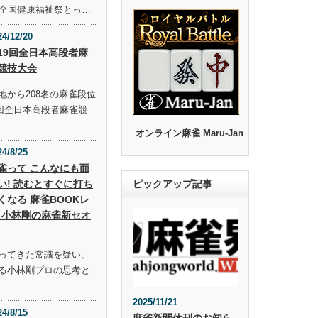
回全国健康福祉祭とっ…
24/12/20
19回全日本高段者麻
競技大会
地から208名の麻雀段位
9回全日本高段者麻雀競
オンライン麻雀 Maru-Jan
24/8/25
雀って こんなにも面
い! 読むとすぐに打ち
ピックアップ記事
くなる 麻雀BOOKレ
 小林剛の麻雀新セオ
ってきた常識を疑い、
る小林剛プロの思考と
2025/11/21
24/8/15
麻雀新聞休刊のお知ら