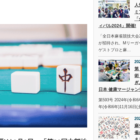
人
ミ
「
ィバル2024」開催!
「全日本麻雀競技大会2
が招待され、Mリーガ
ゲストプロと麻…
20
第
術
ぎ
日本 健康マージャン
第593号 2024年(令和6
年(令和6年)11月16日(
20
麻
雀
ま