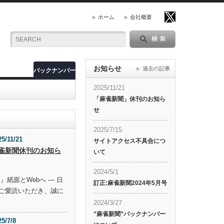
ホーム
会社概要
お知らせ
過去の記事
バックナンバー
2025/11/21
「麻雀新聞」休刊のお知ら
せ
2025/7/15
25/11/21
サイトアクセス不具合につ
雀新聞休刊のお知ら
いて
2024/5/1
』紙面とWebへ ― 日
訂正:麻雀新聞2024年5月号
ご愛読いただき、誠に
2024/3/27
”麻雀新聞”バックナンバー
25/7/8