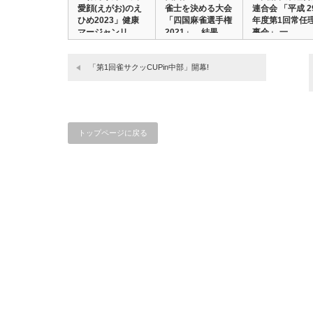
愛顔(えがお)のえ
雀士を決める大会
連合会 「平成 2
ひめ2023」健康
「四国麻雀選手権
年度第1回常任
マージャンリ…
2021」 結果…
事会」 一…
「第1回雀サクッCUPin中部」開幕!
トップページに戻る