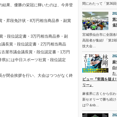
間にわたって「第36
の結果、優勝の栄冠に輝いたのは、今井登
20
第
賞・昇段免許状・8万円相当商品券・副賞
雀
宮城県仙台市に全国各
長賞・段位認定書・3万円相当商品券・副
高段者が集結! 「第1
議会議長賞・段位認定書・2万円相当商品
技大会…
は名古屋市議会議長賞・段位認定書・1万円
20
井県)には中日スポーツ社賞・段位認定
麻
。
白
た
長が閉会挨拶を行い、大会はつつがなく終
ビュー『常識を疑え!
リー』
麻雀界に古くから伝わ
新セオリーで勝ち続け
は!? &nb…
20