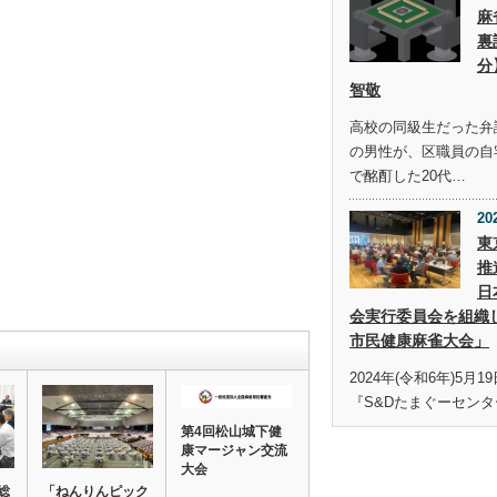
麻
裏
分
智敬
高校の同級生だった弁護
の男性が、区職員の自
で酩酊した20代…
20
東
推
日
会実行委員会を組織
市民健康麻雀大会」
2024年(令和6年)5月
『S&Dたまぐーセンタ
第4回松山城下健
康マージャン交流
大会
総
「ねんりんピック