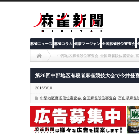
麻雀ニュース
麻雀コラム
健康マージャン
全国麻雀段位審査会
中部地区麻雀段位審査会
,
全国麻雀段位審査会
,
第26回中部地区有段者麻雀競技大会で今井登喜夫選手が優勝!
第26回中部地区有段者麻雀競技大会で今井登喜
2016/3/10
中部地区麻雀段位審査会
,
全国麻雀段位審査会
,
富山県麻雀