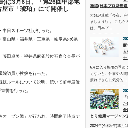
)は3月6日、「第26回中部地
雅継(日本プロ麻雀連
古屋市「琥珀」にて開催し
大好評連載「今夜、麻
ましょう!」。 こち
は、日本プ…
・中日スポーツ社が行った。
20
・富山県・福井県・三重県・岐阜県の6県
麻
人
。藤田卓美・福井県麻雀段位審査会会長が
士
6月に入り梅雨の季節
議院議員が挨拶を行った。
くないと、仕事や人間
疲れでさらに気分的…
競技ルールについて説明。続いて前年度優
手宣誓を行った。
20
「
た
全
とり健康マージャン
みオープン戦」が行われ、時間終了時点で
2024年(令和6年)10月1