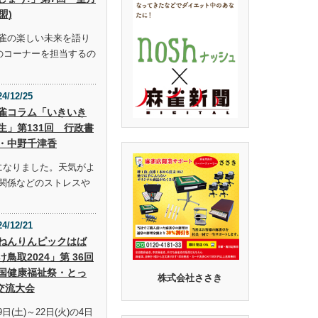
盟)
雀の楽しい未来を語り
らのコーナーを担当するの
24/12/25
雀コラム「いきいき
生」第131回 行政書
・中野千津香
になりました。天気がよ
関係などのストレスや
24/12/21
ねんりんピックはば
け鳥取2024」第 36回
国健康福祉祭・とっ
株式会社ささき
交流大会
9日(土)～22日(火)の4日