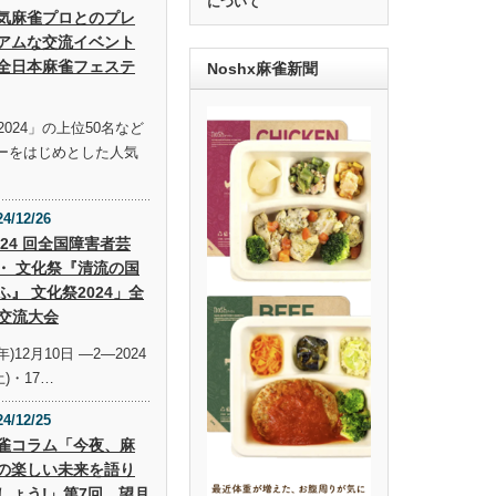
について
気麻雀プロとのプレ
アムな交流イベント
全日本麻雀フェステ
Noshx麻雀新聞
024」の上位50名など
ーをはじめとした人気
24/12/26
 24 回全国障害者芸
・ 文化祭『清流の国
ふ』 文化祭2024」全
交流大会
年)12月10日 —2—2024
土)・17…
24/12/25
雀コラム「今夜、麻
の楽しい未来を語り
しょう!」第7回 望月