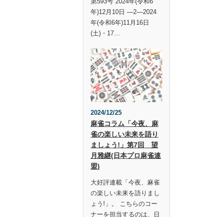
第593号 2024年(令和6
年)12月10日 —2—2024
年(令和6年)11月16日
(土)・17…
2024/12/25
麻雀コラム「今夜、麻
雀の楽しい未来を語り
ましょう!」第7回 望
月雅継(日本プロ麻雀連
盟)
大好評連載「今夜、麻雀
の楽しい未来を語りまし
ょう!」。 こちらのコー
ナーを担当するのは、日