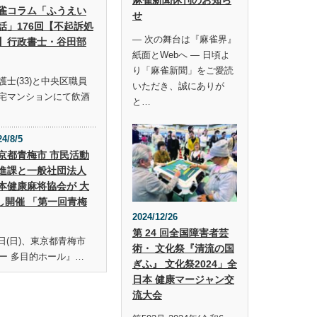
雀コラム「ふうえい
せ
話」176回【不起訴処
― 次の舞台は『麻雀界』
】行政書士・谷田部
紙面とWebへ ― 日頃よ
り「麻雀新聞」をご愛読
士(33)と中央区職員
いただき、誠にありが
宅マンションにて飲酒
と…
24/8/5
京都青梅市 市民活動
進課と一般社団法人
本健康麻将協会が 大
し開催 「第一回青梅
2024/12/26
第 24 回全国障害者芸
19日(日)、東京都青梅市
術・ 文化祭『清流の国
ー 多目的ホール』…
ぎふ』 文化祭2024」全
日本 健康マージャン交
流大会