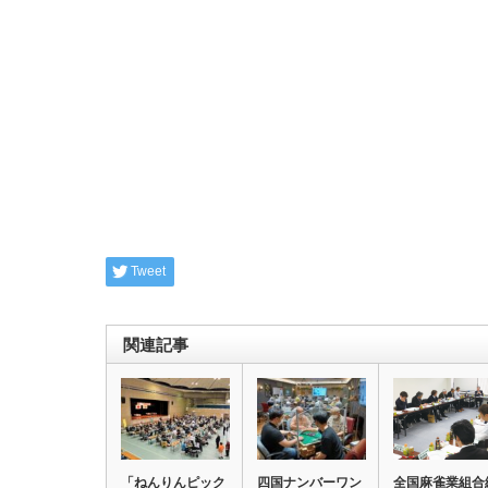
Tweet
関連記事
「ねんりんピック
四国ナンバーワン
全国麻雀業組合