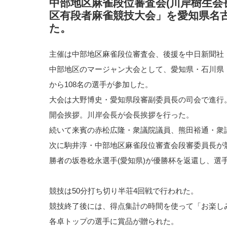
中部地区麻雀段位審査会(川岸樹生会長
区有段者麻雀競技大会」を愛知県名
た。
主催は中部地区麻雀段位審査会、後援を中日新聞社
中部地区のマージャン大会として、愛知県・石川県
から108名の選手が参加した。
大会は大野博史・愛知県段審副委員長の司会で進行
開会挨拶。川岸会長が会長挨拶を行った。
続いて来賓の赤松広隆・衆議院議員、熊田裕通・衆
次に駒井淳・中部地区麻雀段位審査会段審委員長が
勝者の坂巻稔永選手(愛知県)が優勝杯を返還し、選
競技は50分打ち切り半荘4回戦で行われた。
競技終了後には、得点集計の時間を使って「お楽し
各卓トップの選手に賞品が贈られた。