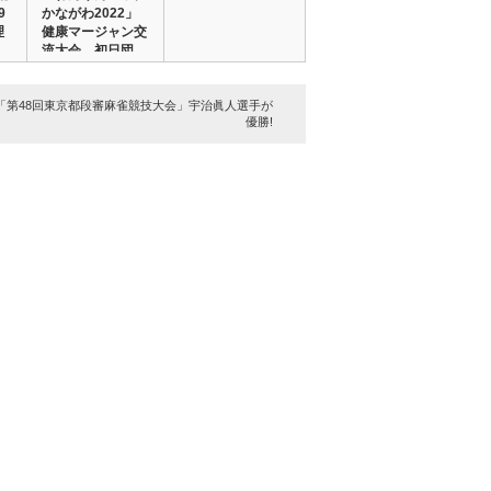
9
かながわ2022」
理
健康マージャン交
流大会 初日団…
「第48回東京都段審麻雀競技大会」宇治眞人選手が
優勝!