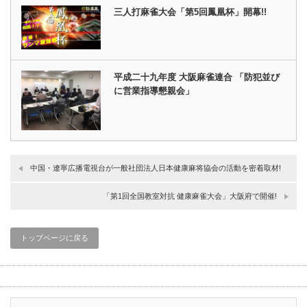
三人打麻雀大会「第5回鳳凰杯」開幕!!
平成二十九年度 大阪麻雀連合 「防犯並び
に営業指導懇親会」
中国・遼寧広播電視台が一般社団法人日本健康麻将協会の活動を密着取材!
「第1回全国教室対抗 健康麻雀大会」大阪府で開催!
トップページに戻る