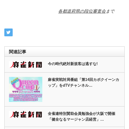
各都道府県の段位審査会
まで
関連記事
今の時代絶対新規客は逃すな!
麻雀実戦対局番組「第14回カボクイーンカ
ップ」をdTVチャンネル…
全雀連特別賛助会員勉強会が大阪で開催
「健全なるマージャン店経営」…