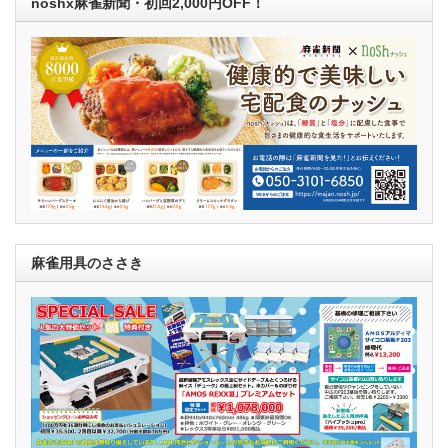
noshx麻雀新聞・初回2,000円OFF！
麻雀用具のささき