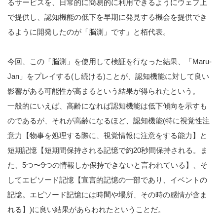
るサービスを、日常的に簡易的に利用できるようにウェブ上
で提供し、認知機能の低下を早期に発見する機会を提供でき
るように開発したのが「脳測」です」と栢代表。
今回、この「脳測」を使用して検証を行なった結果、「Maru-
Jan」をプレイする(し続ける)ことが、認知機能に対して良い
影響がある可能性が高まるという結果が得られたという。
一般的にいえば、高齢になれば認知機能は低下傾向を示すも
のであるが、それが高齢になるほど、認知機能(特に視覚性注
意力【物事を処理する際に、視覚情報に注意をする能力】と
短期記憶【短期間保持される記憶で約20秒間保持される。ま
た、5つ〜9つの情報しか保持できないと言われている】、そ
してエピソード記憶【宣言的記憶の一部であり、イベントの
記憶。エピソード記憶には時間や場所、その時の感情が含ま
れる】)に良い結果があらわれたということだ。