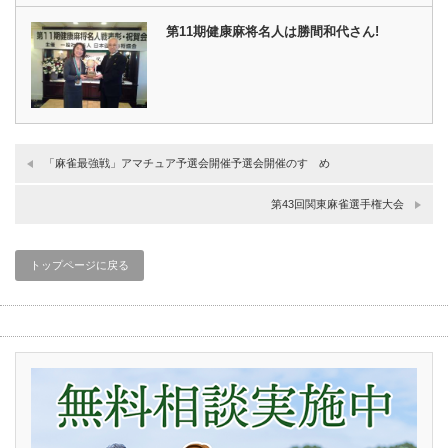
第11期健康麻将名人は勝間和代さん!
「麻雀最強戦」アマチュア予選会開催予選会開催のすゝめ
第43回関東麻雀選手権大会
トップページに戻る