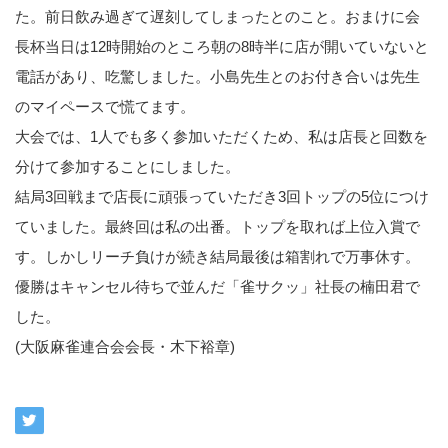
た。前日飲み過ぎて遅刻してしまったとのこと。おまけに会
長杯当日は12時開始のところ朝の8時半に店が開いていないと
電話があり、吃驚しました。小島先生とのお付き合いは先生
のマイペースで慌てます。
大会では、1人でも多く参加いただくため、私は店長と回数を
分けて参加することにしました。
結局3回戦まで店長に頑張っていただき3回トップの5位につけ
ていました。最終回は私の出番。トップを取れば上位入賞で
す。しかしリーチ負けが続き結局最後は箱割れで万事休す。
優勝はキャンセル待ちで並んだ「雀サクッ」社長の楠田君で
した。
(大阪麻雀連合会会長・木下裕章)