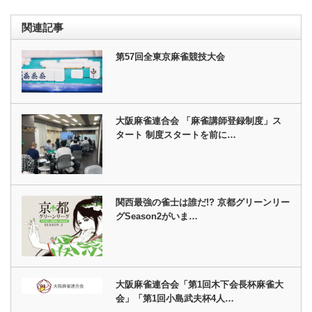
関連記事
第57回全東京麻雀競技大会
大阪麻雀連合会 「麻雀講師登録制度」ス
タート 制度スタートを前に…
関西最強の雀士は誰だ!? 京都グリーンリー
グSeason2がいま…
大阪麻雀連合会「第1回木下会長杯麻雀大
会」「第1回小島武夫杯4人…