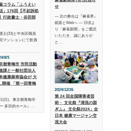
雀コラム「ふうえい
せ
話」176回【不起訴処
― 次の舞台は『麻雀界』
】行政書士・谷田部
紙面とWebへ ― 日頃よ
り「麻雀新聞」をご愛読
士(33)と中央区職員
いただき、誠にありが
宅マンションにて飲酒
と…
24/8/5
京都青梅市 市民活動
進課と一般社団法人
本健康麻将協会が 大
し開催 「第一回青梅
2024/12/26
第 24 回全国障害者芸
19日(日)、東京都青梅市
術・ 文化祭『清流の国
ー 多目的ホール』…
ぎふ』 文化祭2024」全
日本 健康マージャン交
流大会