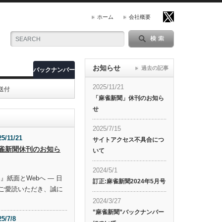
ホーム
会社概要
お知らせ
過去の記事
バックナンバー
2025/11/21
送付
「麻雀新聞」休刊のお知ら
せ
2025/7/15
25/11/21
サイトアクセス不具合につ
雀新聞休刊のお知ら
いて
2024/5/1
』紙面とWebへ ― 日
訂正:麻雀新聞2024年5月号
ご愛読いただき、誠に
2024/3/27
”麻雀新聞”バックナンバー
25/7/8