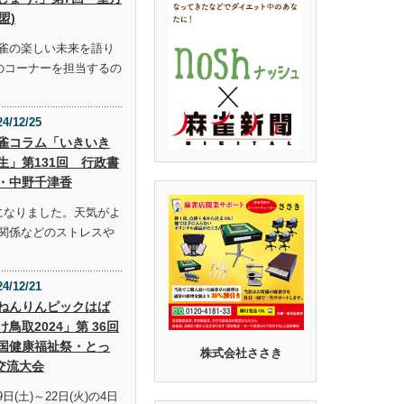
盟)
雀の楽しい未来を語り
らのコーナーを担当するの
24/12/25
雀コラム「いきいき
生」第131回 行政書
・中野千津香
になりました。天気がよ
関係などのストレスや
24/12/21
ねんりんピックはば
け鳥取2024」第 36回
国健康福祉祭・とっ
株式会社ささき
交流大会
9日(土)～22日(火)の4日