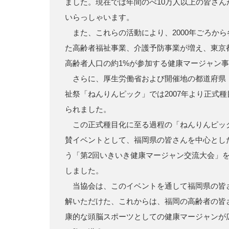
ました。現在では年間のべ10万人以上の皆さ
いらっしゃいます。
また、これらの活動により、2000年ごろか
た高齢者福祉事業、介護予防事業が増え、東京
高齢者人口の約1%が参加する健康マージャン
さらに、厚生労働省および開催地の都道府県
祉祭「ねんりんピック」では2007年より正式
られました。
この正式種目化に至る過程の「ねんりんピック
賛イベントとして、福岡県の皆さんを中心とした
う「第2回いきいき健康マージャン交流大会」
しました。
当協会は、このイベントを通して福岡県の皆
解いただけた、これからは、福岡の高齢者の皆
康的な頭脳スポーツとしての健康マージャンが