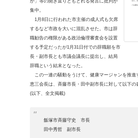
か」等の開き直りともとれる発言に批判が
集中。
1月8日に行われた市主催の成人式も欠席
するなど市政を大いに混乱させた。市は辞
職勧告の権限がある政治倫理審査会を設置
する予定だったが1月31日付での辞職願を市
長・副市長とも市議会議長に提出し、結局
辞職という結末となった。
この一連の騒動をうけて、健康マージャンを推進
恵三会長は、斉藤市長・田中副市長に対して以下の
(以下、全文掲載)
飯塚市斉藤守史 市長
田中秀哲 副市長