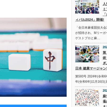
人
ミ
「
ィバル2024」開催!
「全日本麻雀競技大会2
が招待され、Mリーガ
ゲストプロと麻…
20
第
術
ぎ
日本 健康マージャン
第593号 2024年(令和6
年(令和6年)11月16日(
20
麻
雀
ま