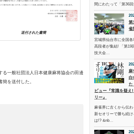
間にわたって「第36
20
第
雀
送付された書簡
宮城県仙台市に全国各
高段者が集結! 「第1
技大会…
20
麻
する一般社団法人日本健康麻将協会の田邊
白
書簡を送付した。
た
ビュー『常識を疑え!
リー』
麻雀界に古くから伝わ
新セオリーで勝ち続け
は!? &nb…
20