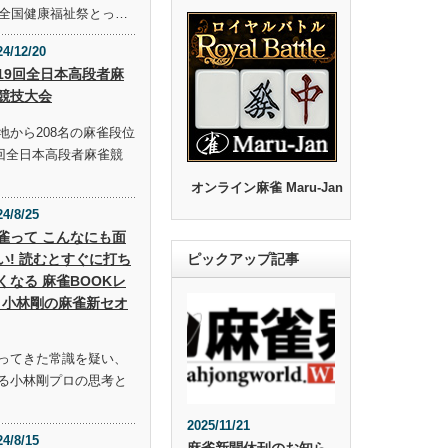
回全国健康福祉祭とっ…
24/12/20
19回全日本高段者麻
競技大会
地から208名の麻雀段位
9回全日本高段者麻雀競
オンライン麻雀 Maru-Jan
24/8/25
雀って こんなにも面
い! 読むとすぐに打ち
ピックアップ記事
くなる 麻雀BOOKレ
 小林剛の麻雀新セオ
ってきた常識を疑い、
る小林剛プロの思考と
2025/11/21
24/8/15
麻雀新聞休刊のお知ら