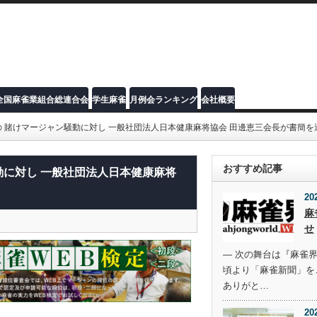
全国麻雀業組合総連合会
学生麻雀
月例会ランキング
会社概要
 賭けマージャン騒動に対し 一般社団法人日本健康麻将協会 田邊恵三会長が書簡を
おすすめ記事
動に対し 一般社団法人日本健康麻将
20
麻
せ
― 次の舞台は『麻雀界
頃より「麻雀新聞」を
ありがと…
20