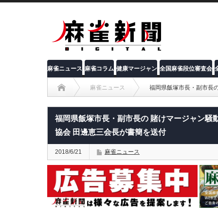
麻雀ニュース
麻雀コラム
健康マージャン
全国麻雀段位審査会
麻雀ニュース
福岡県飯塚市長・副市長の
福岡県飯塚市長・副市長の 賭けマージャン騒
協会 田邊恵三会長が書簡を送付
2018/6/21
麻雀ニュース