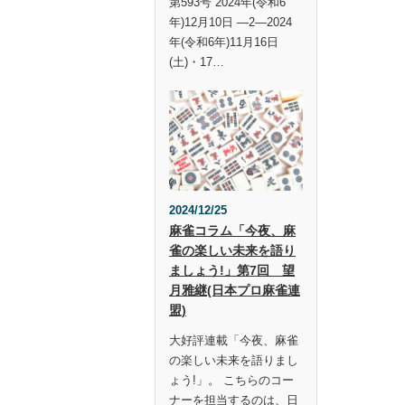
第593号 2024年(令和6
年)12月10日 —2—2024
年(令和6年)11月16日
(土)・17…
2024/12/25
麻雀コラム「今夜、麻
雀の楽しい未来を語り
ましょう!」第7回 望
月雅継(日本プロ麻雀連
盟)
大好評連載「今夜、麻雀
の楽しい未来を語りまし
ょう!」。 こちらのコー
ナーを担当するのは、日