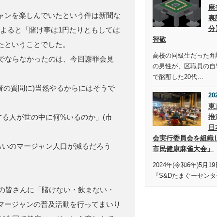
麻
ャンを楽しんでいたという件は新聞な
裏
分
によると「賭け事は1円たりともしては
智敬
たということでした。
高校の同級生だった弁護
でならなかったのは、今回謝罪会見
の男性が、区職員の自
で酩酊した20代…
者の質問に)当然やるからにはそうで
20
東
推
する人が世の中に何%いるのか」(市
日
会実行委員会を組織
らいのマージャン人口が減るだろう
市民健康麻雀大会」
2024年(令和6年)5月
『S&Dたまぐーセンタ
者の皆さんに「賭けない・飲まない・
マージャンの普及活動を行ってまいり