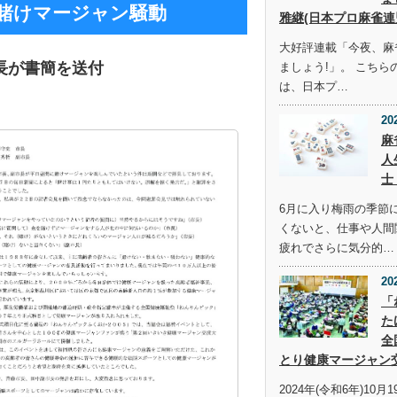
賭けマージャン騒動
雅継(日本プロ麻雀連
大好評連載「今夜、麻
長が書簡を送付
ましょう!」。 こち
は、日本プ…
20
麻
人
士
6月に入り梅雨の季節
くないと、仕事や人間
疲れでさらに気分的…
20
「
た
全
とり健康マージャン
2024年(令和6年)10月1