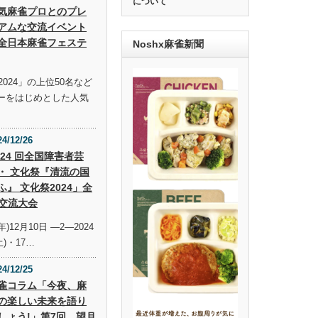
について
気麻雀プロとのプレ
アムな交流イベント
全日本麻雀フェステ
Noshx麻雀新聞
024」の上位50名など
ーをはじめとした人気
24/12/26
 24 回全国障害者芸
・ 文化祭『清流の国
ふ』 文化祭2024」全
交流大会
年)12月10日 —2—2024
土)・17…
24/12/25
雀コラム「今夜、麻
の楽しい未来を語り
しょう!」第7回 望月