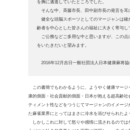
を胸に邁進していたところでした。
そんな中、斉藤市長、田中副市長の発言を耳
健全な頭脳スポーツとしてのマージャンは確
齢者を中心とした皆さんの福祉に大きく寄与し
ご公務などご多用な中と思いますが、この点
をいたきだいと望みます。
2016年12月吉日一般社団法人日本健康麻将
この書簡でもわかるように、ようやく健康マージ
康的側面・社会貢献的側面・日本が抱える超高齢社
ティメント性などをつうじてマージャンのイメージ
た麻雀業界にとってはまさに冷水を浴びせられたよ
しかしこれに対して怒りや感情に流されるのでは