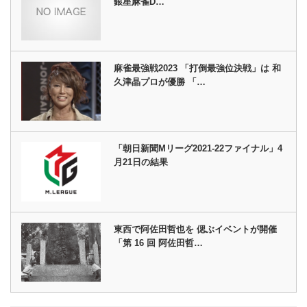
銀星麻雀D…
麻雀最強戦2023 「打倒最強位決戦」は 和
久津晶プロが優勝 「…
「朝日新聞Mリーグ2021-22ファイナル」4
月21日の結果
東西で阿佐田哲也を 偲ぶイベントが開催
「第 16 回 阿佐田哲…