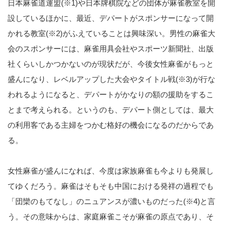
日本麻雀道運盟(※1)や日本牌棋院などの団体が麻雀教室を開
設しているほかに、最近、デパートがスポンサーになって開
かれる教室(※2)がふえていることは興味深い。男性の麻雀大
会のスポンサーには、麻雀用具会社やスポーツ新聞社、出版
社くらいしかつかないのが現状だが、今後女性麻雀がもっと
盛んになり、レベルアップした大会やタイトル戦(※3)が行な
われるようになると、デパートがかなりの額の援助をするこ
とまで考えられる。というのも、デパート側としては、最大
の利用客である主婦をつかむ格好の機会になるのだからであ
る。
女性麻雀が盛んになれば、今度は家族麻雀も今よりも発展し
てゆくだろう。麻雀はそもそも中国における発祥の過程でも
「団欒のもてなし」のニュアンスが濃いものだった(※4)と言
う。その意味からは、家庭麻雀こそが麻雀の原点であり、そ