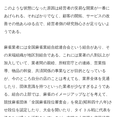
このような状態になった原因は経営者の安易な開業が一番に
あげられる。そればかりでなく、顧客の開拓、サービスの改
善その他あらゆる点で、経営者側の研究熱心さが足りないよ
うである。
麻雀業者には全国麻雀業組合総連合会という組合があり、そ
の末端組織が地区別組合である。これには業著の八割以上が
加入していて、業者間の親睦、所轄官庁との連絡、営業指
導、物品の幹旋、共済関係の事業などが目的となっている
が、今のところ自分の店のことは考えても、業界全体を見通
したり、団体意識を持つといった業者が少なすぎるようであ
る。組合の上部では、麻雀のイメージアップなどを考えて、
競技麻雀団体「全国麻雀段位審査会」を発足(昭和四十八年)さ
せ段位を認定したり、大会を開いたり、タイ トル戦に代表を