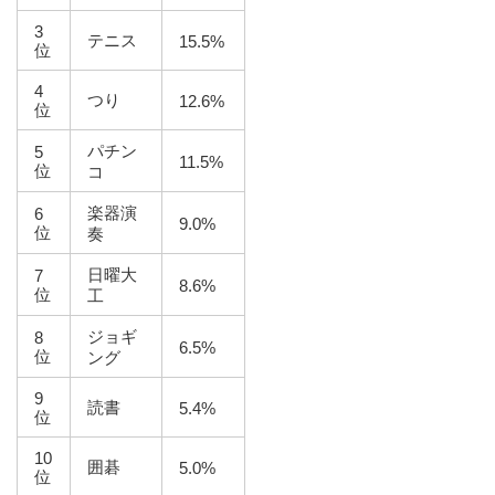
3
テニス
15.5%
位
4
つり
12.6%
位
パチン
5
11.5%
位
コ
楽器演
6
9.0%
位
奏
日曜大
7
8.6%
位
工
ジョギ
8
6.5%
位
ング
9
読書
5.4%
位
10
囲碁
5.0%
位