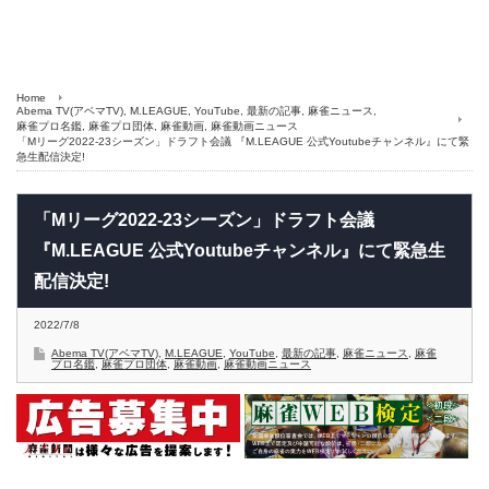
Home
Abema TV(アベマTV)
,
M.LEAGUE
,
YouTube
,
最新の記事
,
麻雀ニュース
,
麻雀プロ名鑑
,
麻雀プロ団体
,
麻雀動画
,
麻雀動画ニュース
「Mリーグ2022-23シーズン」ドラフト会議 『M.LEAGUE 公式Youtubeチャンネル』にて緊
急生配信決定!
「Mリーグ2022-23シーズン」ドラフト会議
『M.LEAGUE 公式Youtubeチャンネル』にて緊急生
配信決定!
2022/7/8
Abema TV(アベマTV)
,
M.LEAGUE
,
YouTube
,
最新の記事
,
麻雀ニュース
,
麻雀
プロ名鑑
,
麻雀プロ団体
,
麻雀動画
,
麻雀動画ニュース