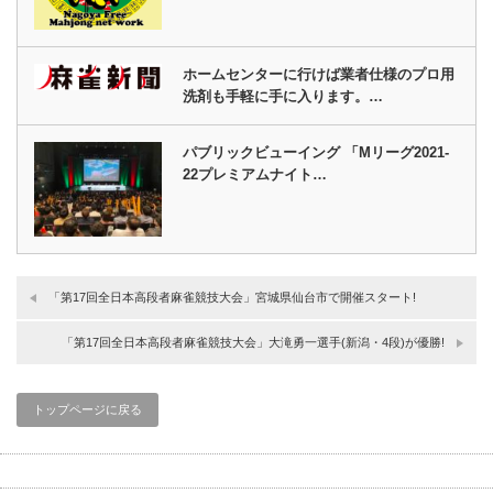
ホームセンターに行けば業者仕様のプロ用
洗剤も手軽に手に入ります。…
パブリックビューイング 「Mリーグ2021-
22プレミアムナイト…
「第17回全日本高段者麻雀競技大会」宮城県仙台市で開催スタート!
「第17回全日本高段者麻雀競技大会」大滝勇一選手(新潟・4段)が優勝!
トップページに戻る