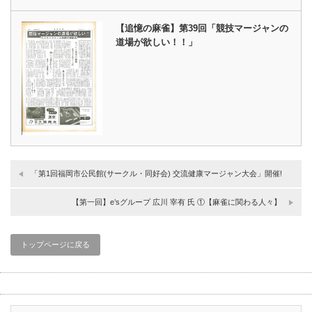
【追憶の麻雀】第39回「競技マージャンの
道場が欲しい！！」
「第1回福岡市公民館(サークル・同好会) 交流健康マージャン大会」開催!
【第一回】e’sグループ 広川 宰有 氏 ①【麻雀に関わる人々】
トップページに戻る