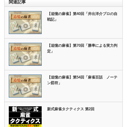
関連記事
【追憶の麻雀】第40回「井出洋介プロの自
戦記」
【追憶の麻雀】第70回「勝率による実力判
定」
【追憶の麻雀】第54回「麻雀百話 ノーテ
ン罰符」
新式麻雀タクティクス 第2回