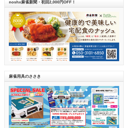
noshx麻雀新聞・初回2,000円OFF！
麻雀用具のささき