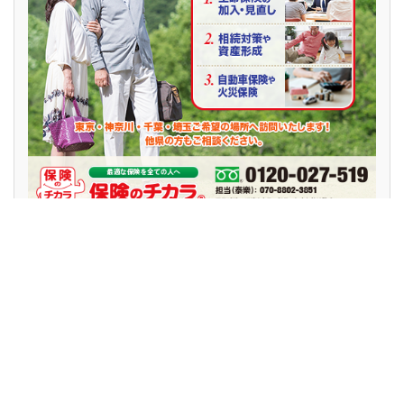
noshx麻雀新聞・初回2,000円OFF！