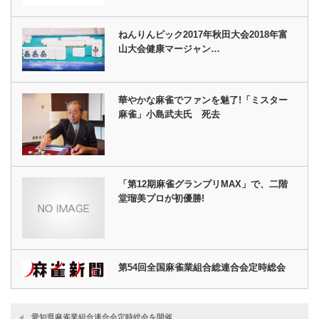
ねんりんピック2017年秋田大会2018年富
山大会健康マージャン…
華やかな麻雀でファンを魅了!「ミスター
麻雀」小島武夫氏 死去
「第12期麻雀グランプリMAX」で、二階
堂瑠美プロが初優勝!
第54回全国麻雀業組合総連合会定時総会
愛知県麻雀業組合連合会定時総会を開催