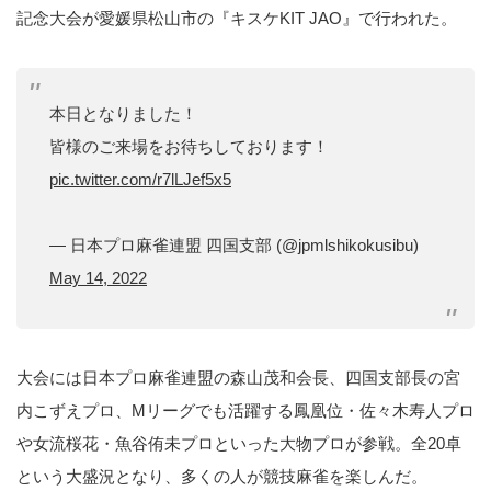
記念大会が愛媛県松山市の『キスケKIT JAO』で行われた。
本日となりました！
皆様のご来場をお待ちしております！
pic.twitter.com/r7lLJef5x5
— 日本プロ麻雀連盟 四国支部 (@jpmlshikokusibu)
May 14, 2022
大会には日本プロ麻雀連盟の森山茂和会長、四国支部長の宮
内こずえプロ、Mリーグでも活躍する鳳凰位・佐々木寿人プロ
や女流桜花・魚谷侑未プロといった大物プロが参戦。全20卓
という大盛況となり、多くの人が競技麻雀を楽しんだ。