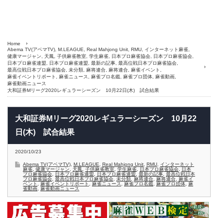
Home
Abema TV(アベマTV)
,
M.LEAGUE
,
Real Mahjong Unit
,
RMU
,
インターネット麻雀
,
健康マージャン
,
天鳳
,
子供麻雀教室
,
学生麻雀
,
日本プロ麻雀協会
,
日本プロ麻雀協会
,
日本プロ麻雀連盟
,
日本プロ麻雀連盟
,
最新の記事
,
最高位戦日本プロ麻雀協会
,
最高位戦日本プロ麻雀協会
,
未分類
,
麻将連合
,
麻将連合
,
麻雀イベント
,
麻雀イベントリポート
,
麻雀ニュース
,
麻雀プロ名鑑
,
麻雀プロ団体
,
麻雀動画
,
麻雀動画ニュース
大和証券Mリーグ2020レギュラーシーズン 10月22日(木) 試合結果
大和証券Mリーグ2020レギュラーシーズン 10月22
日(木) 試合結果
2020/10/23
Abema TV(アベマTV)
,
M.LEAGUE
,
Real Mahjong Unit
,
RMU
,
インターネット
麻雀
,
健康マージャン
,
天鳳
,
子供麻雀教室
,
学生麻雀
,
日本プロ麻雀協会
,
日本
プロ麻雀協会
,
日本プロ麻雀連盟
,
日本プロ麻雀連盟
,
最新の記事
,
最高位戦日本
プロ麻雀協会
,
最高位戦日本プロ麻雀協会
,
未分類
,
麻将連合
,
麻将連合
,
麻雀イ
ベント
,
麻雀イベントリポート
,
麻雀ニュース
,
麻雀プロ名鑑
,
麻雀プロ団体
,
麻
雀動画
,
麻雀動画ニュース