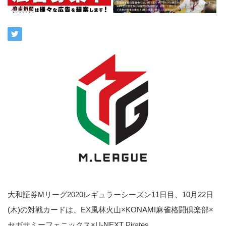
大和証券Mリーグ2020レギュラーシーズン11日目、10月22日
(木)の対戦カードは、EX風林火山×KONAMI麻雀格闘倶楽部×
セガサミーフェニックス×U-NEXT Pirates。