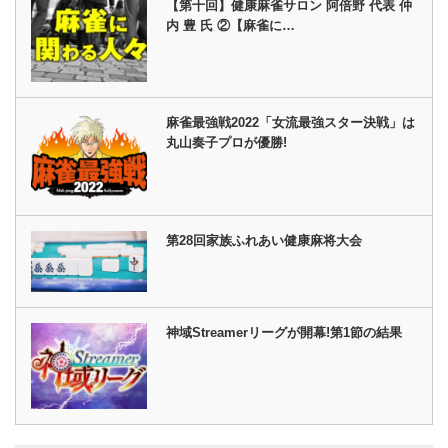
【第十回】健康麻雀サロン 阿倍野 代表 仲
内 豊 氏 ②【麻雀に…
麻雀最強戦2022「女流最強スター決戦」は
丸山奏子プロが優勝!
第28回家族ふれあい健康麻将大会
神域Streamerリーグが開幕!第1節の結果