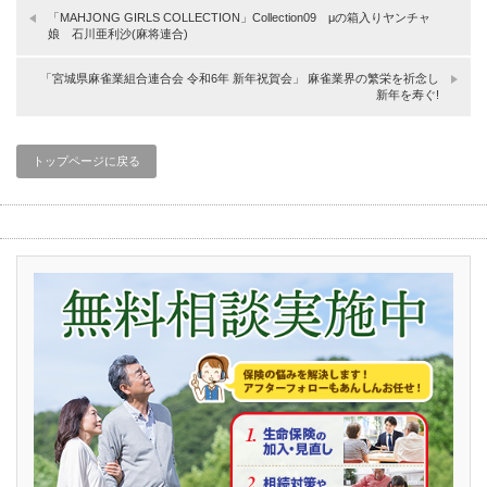
「MAHJONG GIRLS COLLECTION」Collection09 μの箱入りヤンチャ
娘 石川亜利沙(麻将連合)
「宮城県麻雀業組合連合会 令和6年 新年祝賀会」 麻雀業界の繁栄を祈念し
新年を寿ぐ!
トップページに戻る