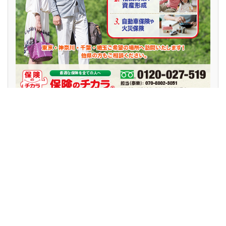
noshx麻雀新聞・初回2,000円OFF！