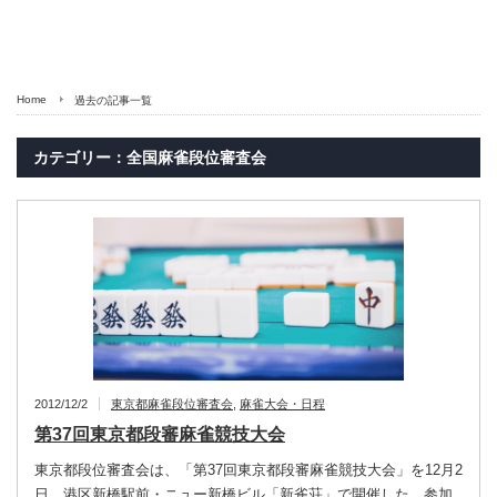
Home
過去の記事一覧
カテゴリー：全国麻雀段位審査会
2012/12/2
東京都麻雀段位審査会
,
麻雀大会・日程
第37回東京都段審麻雀競技大会
東京都段位審査会は、「第37回東京都段審麻雀競技大会」を12月2
日、港区新橋駅前・ニュー新橋ビル「新雀荘」で開催した。参加