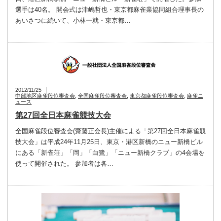
選手は40名。 開会式は津嶋哲也・東京都麻雀業協同組合理事長の
あいさつに続いて、小林一就・東京都…
2012/11/25
中部地区麻雀段位審査会
,
全国麻雀段位審査会
,
東京都麻雀段位審査会
,
麻雀ニ
ュース
第27回全日本麻雀競技大会
全国麻雀段位審査会(齋藤正会長)主催による「第27回全日本麻雀競
技大会」は平成24年11月25日、東京・港区新橋のニュー新橋ビル
にある「新雀荘」「岡」「白鷺」「ニュー新橋クラブ」の4会場を
使って開催された。 参加者は各…