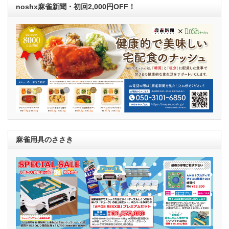
noshx麻雀新聞・初回2,000円OFF！
麻雀用具のささき