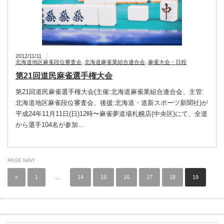
2012/11/11
北海道地区麻雀段位審査会
,
北海道麻雀業組合連合会
,
麻雀大会・日程
第21回道民麻雀選手権大会
第21回道民麻雀選手権大会(主催:北海道麻雀業組合連合会、主管:
北海道地区麻雀段位審査会、後援:北海道・道新スポーツ新聞社)が
平成24年11月11日(日)12時〜麻雀夢道場札幌店(中央区)にて、全道
から選手104名が参加…
PAGE NAVI
«
1
…
14
15
16
17
18
19