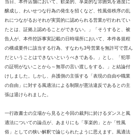
当日、本件店舗において、歓楽的、享楽的な雰囲気を過度に
醸成し、わいせつな行為の発生を招くなど、性風俗秩序の乱
れにつながるおそれが実質的に認められる営業が行われてい
たとは、証拠上認めることができない。」「そうすると、被
告人が、本件控訴事実記載の日時場所において、本件各規程
の構成要件に該当する行為、すなわち3号営業を無許可で営ん
だということはできないというべきである。」とし、「犯罪
の証明がないことから～無罪の言い渡しをする。」と結論付
けしました。しかし、弁護側の主張する「表現の自由や職業
の自由」に対する風適法による制限が憲法違反であるとの主
張は退けられました。
一行政書士の立場から見ると今回の裁判に於けるダンスと風
適法についての論点が、あまりにも「享楽的」とか「性風
俗」としての狭い解釈で論じられたように思えます。風適法