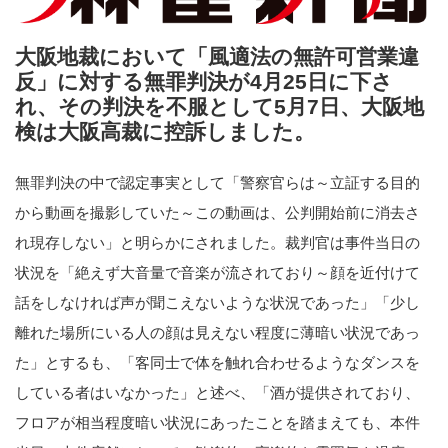
大阪地裁において「風適法の無許可営業違
反」に対する無罪判決が4月25日に下さ
れ、その判決を不服として5月7日、大阪地
検は大阪高裁に控訴しました。
無罪判決の中で認定事実として「警察官らは～立証する目的
から動画を撮影していた～この動画は、公判開始前に消去さ
れ現存しない」と明らかにされました。裁判官は事件当日の
状況を「絶えず大音量で音楽が流されており～顔を近付けて
話をしなければ声が聞こえないような状況であった」「少し
離れた場所にいる人の顔は見えない程度に薄暗い状況であっ
た」とするも、「客同士で体を触れ合わせるようなダンスを
している者はいなかった」と述べ、「酒が提供されており、
フロアが相当程度暗い状況にあったことを踏まえても、本件