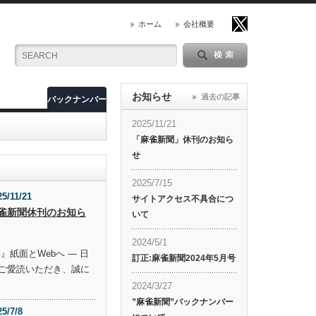
ホーム
会社概要
お知らせ
過去の記事
バックナンバー
2025/11/21
「麻雀新聞」休刊のお知ら
せ
2025/7/15
25/11/21
サイトアクセス不具合につ
雀新聞休刊のお知ら
いて
2024/5/1
』紙面とWebへ ― 日
訂正:麻雀新聞2024年5月号
ご愛読いただき、誠に
2024/3/27
”麻雀新聞”バックナンバー
25/7/8