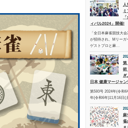
人
ミ
「
ィバル2024」開催!
「全日本麻雀競技大会2
が招待され、Mリーガ
ゲストプロと麻…
20
第
術
ぎ
日本 健康マージャン
第593号 2024年(令和6
年(令和6年)11月16日(
20
麻
雀
ま