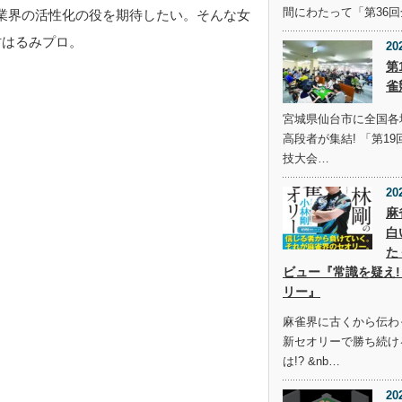
間にわたって「第36
業界の活性化の役を期待したい。そんな女
村はるみプロ。
20
第
雀
宮城県仙台市に全国各
高段者が集結! 「第1
技大会…
20
麻
白
た
ビュー『常識を疑え!
リー』
麻雀界に古くから伝わ
新セオリーで勝ち続け
は!? &nb…
20