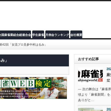
全国麻雀業組合総連合会
学生麻雀
月例会ランキング
会社概要
第42回「女流プロ見参中村はるみ」
おすすめ記事
るみ」
20
麻
せ
― 次の舞台は『麻雀界
頃より「麻雀新聞」を
ありがと…
20