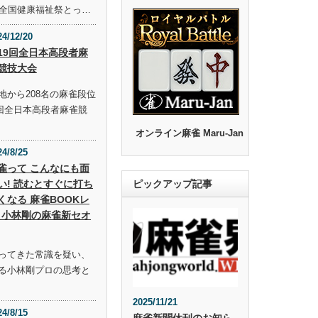
回全国健康福祉祭とっ…
24/12/20
19回全日本高段者麻
競技大会
地から208名の麻雀段位
9回全日本高段者麻雀競
オンライン麻雀 Maru-Jan
24/8/25
雀って こんなにも面
い! 読むとすぐに打ち
ピックアップ記事
くなる 麻雀BOOKレ
 小林剛の麻雀新セオ
ってきた常識を疑い、
る小林剛プロの思考と
2025/11/21
24/8/15
麻雀新聞休刊のお知ら