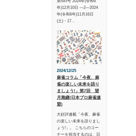
第593号 2024年(令和6
年)12月10日 —2—2024
年(令和6年)11月16日
(土)・17…
2024/12/25
麻雀コラム「今夜、麻
雀の楽しい未来を語り
ましょう!」第7回 望
月雅継(日本プロ麻雀連
盟)
大好評連載「今夜、麻雀
の楽しい未来を語りまし
ょう!」。 こちらのコー
ナーを担当するのは、日