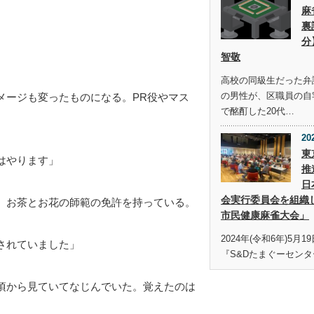
麻
裏
分
智敬
高校の同級生だった弁護
の男性が、区職員の自
メージも変ったものになる。PR役やマス
で酩酊した20代…
20
東
はやります」
推
日
会実行委員会を組織
、お茶とお花の師範の免許を持っている。
市民健康麻雀大会」
2024年(令和6年)5月
されていました」
『S&Dたまぐーセンタ
頃から見ていてなじんでいた。覚えたのは