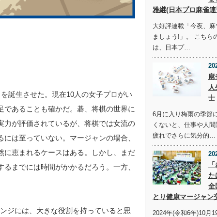
雅継(日本プロ麻雀連
大好評連載「今夜、麻
ましょう!」。 こち
は、日本プ…
20
麻
人
を誕生させた。現在10人の女子プロがい
士
足であることも確かだ。碁、将棋の世界に
6月に入り梅雨の季節
実力が評価されているが、将棋では女流の
くないと、仕事や人間
疲れでさらに気分的…
るには至っていない。マージャンの場合、
然に恵まれるケースはある。しかし、まだ
20
「
するまでには時間がかかるだろう。一方、
た
全
とり健康マージャン
ェンジには、大きな役割を持っていると思
2024年(令和6年)10月1