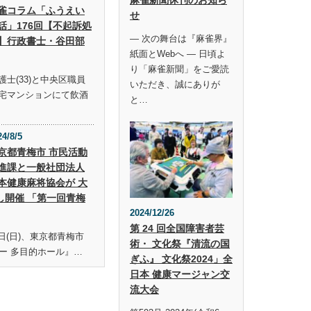
雀コラム「ふうえい
せ
話」176回【不起訴処
― 次の舞台は『麻雀界』
】行政書士・谷田部
紙面とWebへ ― 日頃よ
り「麻雀新聞」をご愛読
士(33)と中央区職員
いただき、誠にありが
宅マンションにて飲酒
と…
24/8/5
京都青梅市 市民活動
進課と一般社団法人
本健康麻将協会が 大
し開催 「第一回青梅
2024/12/26
第 24 回全国障害者芸
19日(日)、東京都青梅市
術・ 文化祭『清流の国
ー 多目的ホール』…
ぎふ』 文化祭2024」全
日本 健康マージャン交
流大会