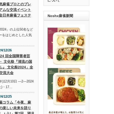
について
気麻雀プロとのプレ
アムな交流イベント
全日本麻雀フェステ
Noshx麻雀新聞
024」の上位50名など
ーをはじめとした人気
24/12/26
 24 回全国障害者芸
・ 文化祭『清流の国
ふ』 文化祭2024」全
交流大会
年)12月10日 —2—2024
土)・17…
24/12/25
雀コラム「今夜、麻
の楽しい未来を語り
しょう!」第7回 望月