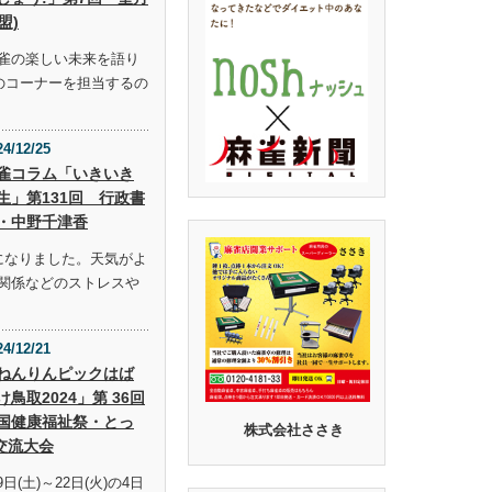
盟)
雀の楽しい未来を語り
らのコーナーを担当するの
24/12/25
雀コラム「いきいき
生」第131回 行政書
・中野千津香
になりました。天気がよ
関係などのストレスや
24/12/21
ねんりんピックはば
け鳥取2024」第 36回
国健康福祉祭・とっ
株式会社ささき
交流大会
9日(土)～22日(火)の4日