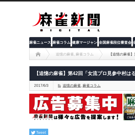
麻雀ニュース
麻雀コラム
健康マージャン
全国麻雀段位審査会
追憶の麻雀
,
麻雀コラム
【追憶の麻雀】
【追憶の麻雀】第42回「女流プロ見参中村は
2017/6/3
追憶の麻雀
,
麻雀コラム
Tweet