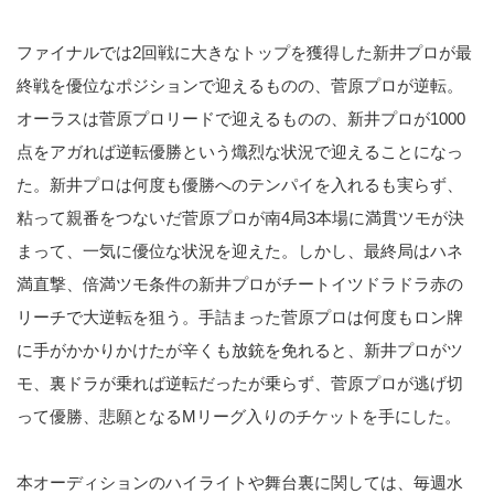
ファイナルでは2回戦に大きなトップを獲得した新井プロが最
終戦を優位なポジションで迎えるものの、菅原プロが逆転。
オーラスは菅原プロリードで迎えるものの、新井プロが1000
点をアガれば逆転優勝という熾烈な状況で迎えることになっ
た。新井プロは何度も優勝へのテンパイを入れるも実らず、
粘って親番をつないだ菅原プロが南4局3本場に満貫ツモが決
まって、一気に優位な状況を迎えた。しかし、最終局はハネ
満直撃、倍満ツモ条件の新井プロがチートイツドラドラ赤の
リーチで大逆転を狙う。手詰まった菅原プロは何度もロン牌
に手がかかりかけたが辛くも放銃を免れると、新井プロがツ
モ、裏ドラが乗れば逆転だったが乗らず、菅原プロが逃げ切
って優勝、悲願となるMリーグ入りのチケットを手にした。
本オーディションのハイライトや舞台裏に関しては、毎週水