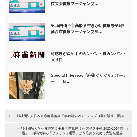
技大会健康マージャン交…
第16回仙台市高齢者生きがい健康祭第6回
仙台市健康マージャン交流…
好感度が決め手のカンバン・置カンバン・
入り口
Special Interview『麻雀ぐりぐり』オーナ
ー 「日…
一般社団法人日本健康麻将協会「第49期WMレッスンプロ養成講座」開講
一般社団法人学生麻雀連盟主催「雀魂杯 学生麻雀選手権 2023-2024 東
場」 白鴎大学の「ブラッシュ選手」が四暗刻を決めて大逆転優勝!