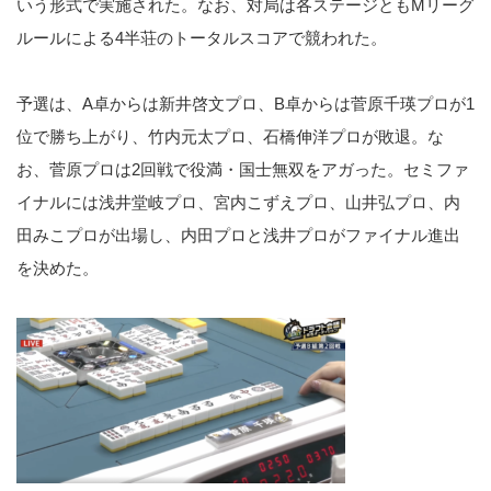
いう形式で実施された。なお、対局は各ステージともMリーグ
ルールによる4半荘のトータルスコアで競われた。
予選は、A卓からは新井啓文プロ、B卓からは菅原千瑛プロが1
位で勝ち上がり、竹内元太プロ、石橋伸洋プロが敗退。な
お、菅原プロは2回戦で役満・国士無双をアガった。セミファ
イナルには浅井堂岐プロ、宮内こずえプロ、山井弘プロ、内
田みこプロが出場し、内田プロと浅井プロがファイナル進出
を決めた。