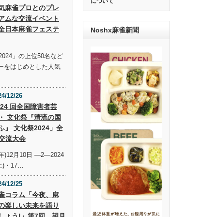
について
気麻雀プロとのプレ
アムな交流イベント
全日本麻雀フェステ
Noshx麻雀新聞
024」の上位50名など
ーをはじめとした人気
24/12/26
 24 回全国障害者芸
・ 文化祭『清流の国
ふ』 文化祭2024」全
交流大会
年)12月10日 —2—2024
土)・17…
24/12/25
雀コラム「今夜、麻
の楽しい未来を語り
しょう!」第7回 望月