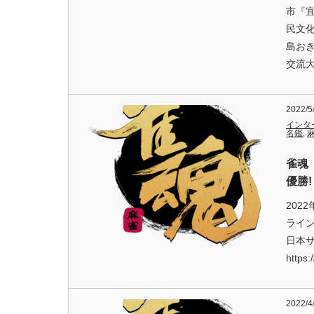
市『
民文化
島おき
交流大
2022/5
インタ
名鑑
,
雀魂
優勝!
202
ライ
日本
https:
2022/4