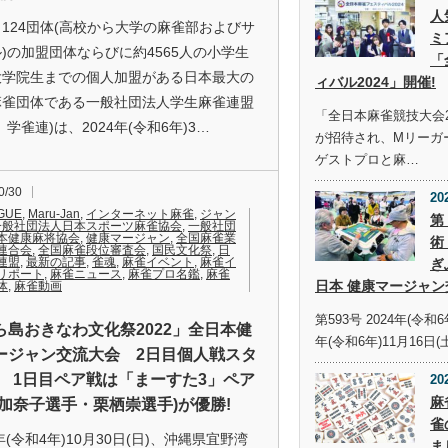
人
124団体(高校から大学の麻雀部およびサ
ミ
)の加盟団体ならびに約4565人の小学生
「
大学院生までの個人加盟がある日本最大の
ィバル2024」開催!
麻雀団体である一般社団法人学生麻雀連盟
「全日本麻雀競技大会2
、学雀連)は、2024年(令和6年)3…
が招待され、Mリーガ
ゲストプロと麻…
0/30
20
GUE
,
Maru-Jan
,
インターネット麻雀
,
ジャン
第
一般社団法人日本スポーツ麻雀協会
,
一般社団
本健康麻将協会
,
健康マージャン
,
全国麻雀業
術
連合会
,
全国麻雀段位審査会
,
国民文化祭
,
日
連盟
,
最新の記事
,
雀魂
,
麻雀イベント
,
麻雀イ
ぎ
リポート
,
麻雀ニュース
,
麻雀プロ名鑑
,
麻雀
日本 健康マージャン
体
,
麻雀動画
第593号 2024年(令和6
ら島おきなわ文化祭2022」全日本健
年(令和6年)11月16日(
ージャン交流大会 2日目個人戦スタ
! 1日目ペア戦は「まーすた3」ペア
20
麻
野加奈子選手・栗栖崇選手)が優勝!
雀
2年(令和4年)10月30日(日)、沖縄県宜野湾
ま