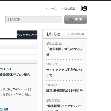
ホーム
会社概要
お知らせ
過去の記事
バックナンバー
2025/11/21
「麻雀新聞」休刊のお知ら
せ
2025/7/15
25/11/21
サイトアクセス不具合につ
雀新聞休刊のお知ら
いて
2024/5/1
』紙面とWebへ ― 日
訂正:麻雀新聞2024年5月号
ご愛読いただき、誠に
2024/3/27
”麻雀新聞”バックナンバー
25/7/8