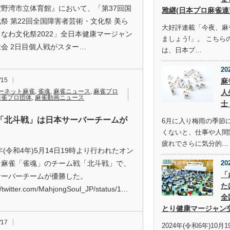
宜野湾市立体育館』において、「第37回国
雅継(日本プロ麻雀連
祭 第22回全国障害者芸術・文化祭 美ら
大好評連載「今夜、麻
なわ文化祭2022」全日本健康マージャン
ましょう!」。 こち
会 2日目個人戦がスター…
は、日本プ…
20
/15
麻
ーネット麻雀
,
雀魂
,
麻雀ニュース
,
麻雀プロ
人
麻雀プロ団体
,
麻雀動画ニュース
士
「北斗戦」は日本サーバーチームが
6月に入り梅雨の季節
くないと、仕事や人間
疲れでさらに気分的…
2年(令和4年)5月14日19時より行われたオン
ン麻雀「雀魂」のチーム戦「北斗戦」で、
20
「
サーバーチームが優勝した。
た
//twitter.com/MahjongSoul_JP/status/1…
全
とり健康マージャン
/17
2024年(令和6年)10月1