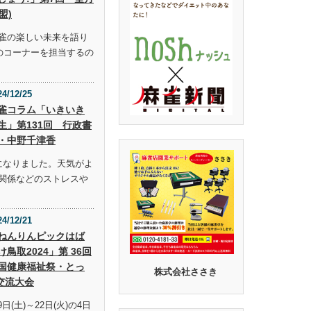
盟)
雀の楽しい未来を語り
らのコーナーを担当するの
24/12/25
雀コラム「いきいき
生」第131回 行政書
・中野千津香
になりました。天気がよ
関係などのストレスや
24/12/21
ねんりんピックはば
け鳥取2024」第 36回
国健康福祉祭・とっ
株式会社ささき
交流大会
9日(土)～22日(火)の4日