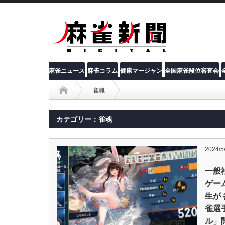
麻雀ニュース
麻雀コラム
健康マージャン
全国麻雀段位審査会
雀魂
カテゴリー：雀魂
2024/5
一般
ゲー
生が
雀選手
ル」