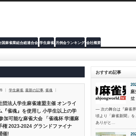
全国麻雀業組合総連合会
学生麻雀
月例会ランキング
会社概要
おすすめ記事
20
/8
学生麻雀
,
最新の記事
,
雀魂
麻
せ
社団法人学生麻雀連盟主催 オンライ
― 次の舞台は『麻雀界
ム『雀魂』を使用し 小学生以上の学
頃より「麻雀新聞」を
 参加可能な麻雀大会 「雀魂杯 学瀬麻
ありがと…
権 2023‐2024 グランドファイナ
開催!
20