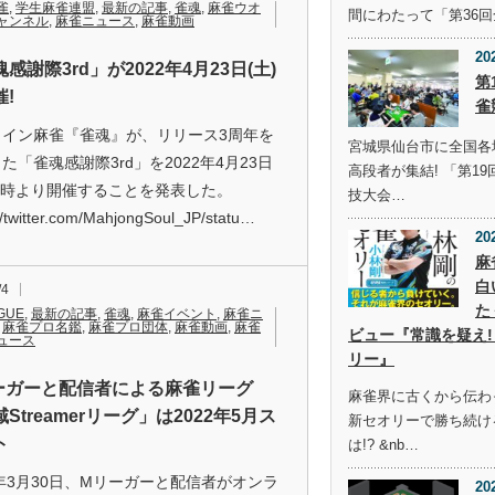
雀
,
学生麻雀連盟
,
最新の記事
,
雀魂
,
麻雀ウオ
間にわたって「第36
ャンネル
,
麻雀ニュース
,
麻雀動画
20
感謝際3rd」が2022年4月23日(土)
第
!
雀
ライン麻雀『雀魂』が、リリース3周年を
宮城県仙台市に全国各
た「雀魂感謝際3rd」を2022年4月23日
高段者が集結! 「第1
18時より開催することを発表した。
技大会…
//twitter.com/MahjongSoul_JP/statu…
20
麻
白
/4
た
GUE
,
最新の記事
,
雀魂
,
麻雀イベント
,
麻雀ニ
,
麻雀プロ名鑑
,
麻雀プロ団体
,
麻雀動画
,
麻雀
ビュー『常識を疑え!
ュース
リー』
ーガーと配信者による麻雀リーグ
麻雀界に古くから伝わ
Streamerリーグ」は2022年5月ス
新セオリーで勝ち続け
ト
は!? &nb…
2年3月30日、Mリーガーと配信者がオンラ
20