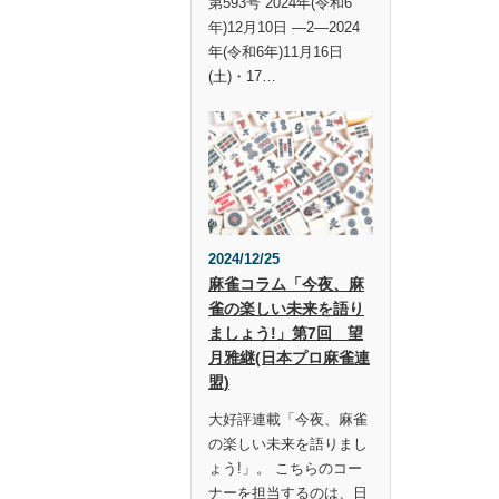
第593号 2024年(令和6
年)12月10日 —2—2024
年(令和6年)11月16日
(土)・17…
2024/12/25
麻雀コラム「今夜、麻
雀の楽しい未来を語り
ましょう!」第7回 望
月雅継(日本プロ麻雀連
盟)
大好評連載「今夜、麻雀
の楽しい未来を語りまし
ょう!」。 こちらのコー
ナーを担当するのは、日