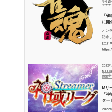
学生麻
ッチチ
「雀魂
に開催
オン
記念し
(土)
https:
2022/4
M.LEA
ュース
動画ニ
Mリ
「神域
ター
202