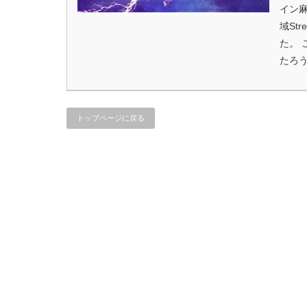
イン
域St
た。
たろ
トップページに戻る