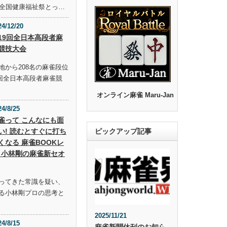
回全国健康福祉祭とっ…
24/12/20
19回全日本高段者麻
競技大会
地から208名の麻雀段位
9回全日本高段者麻雀競
オンライン麻雀 Maru-Jan
24/8/25
雀って こんなにも面
い! 読むとすぐに打ち
ピックアップ記事
くなる 麻雀BOOKレ
 小林剛の麻雀新セオ
ってきた常識を疑い、
る小林剛プロの思考と
2025/11/21
24/8/15
麻雀新聞休刊のお知ら