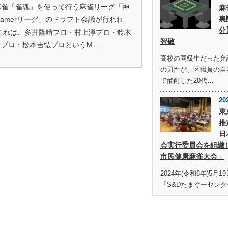
麻雀「雀魂」を使って行う麻雀リーグ「神
麻
裏
reamerリーグ」のドラフト会議が行われ
分
 これは、多井隆晴プロ・村上淳プロ・鈴木
智敬
うプロ・松本吉弘プロというM…
高校の同級生だった弁護
の男性が、区職員の自
で酩酊した20代…
20
東
推
日
会実行委員会を組織
市民健康麻雀大会」
2024年(令和6年)5月
『S&Dたまぐーセンタ