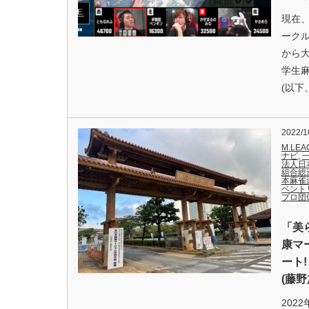
現在、
ークル
から
学生
(以下
2022/1
M.LEA
ナビ
,
法人日
組合総
本麻雀
ベント
プロ団
「美
康マ
ート
(藤
202