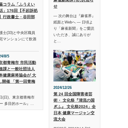
雀コラム「ふうえい
せ
話」176回【不起訴処
― 次の舞台は『麻雀界』
】行政書士・谷田部
紙面とWebへ ― 日頃よ
り「麻雀新聞」をご愛読
士(33)と中央区職員
いただき、誠にありが
宅マンションにて飲酒
と…
24/8/5
京都青梅市 市民活動
進課と一般社団法人
本健康麻将協会が 大
し開催 「第一回青梅
2024/12/26
第 24 回全国障害者芸
19日(日)、東京都青梅市
術・ 文化祭『清流の国
ー 多目的ホール』…
ぎふ』 文化祭2024」全
日本 健康マージャン交
流大会