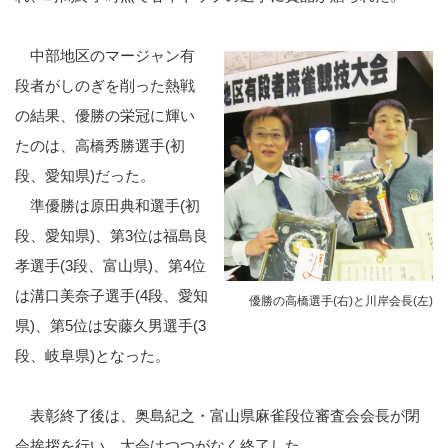
中部地区のマージャン有
段者がしのぎを削った熱戦
の結果、優勝の栄冠に輝い
たのは、高橋秀勝選手(初
段、愛知県)だった。
準優勝は原田典和選手(初
段、愛知県)、第3位は福島良
孝選手(3段、富山県)、第4位
は溝口美奈子選手(4段、愛知
優勝の高橋選手(右)と川岸会長(左)
県)、第5位は安藤久男選手(3
段、岐阜県)となった。
表彰終了後は、奥島紀之・富山県麻雀段位審査会会長が閉
会挨拶を行い、大会はつつがなく終了した。