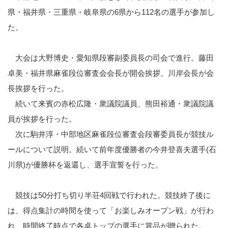
県・福井県・三重県・岐阜県の6県から112名の選手が参加し
た。
大会は大野博史・愛知県段審副委員長の司会で進行。藤田
卓美・福井県麻雀段位審査会会長が開会挨拶。川岸会長が会
長挨拶を行った。
続いて来賓の赤松広隆・衆議院議員、熊田裕通・衆議院議
員が挨拶を行った。
次に駒井淳・中部地区麻雀段位審査会段審委員長が競技ル
ールについて説明。続いて前年度優勝者の今井登喜夫選手(石
川県)が優勝杯を返還し、選手宣誓を行った。
競技は50分打ち切り半荘4回戦で行われた。競技終了後に
は、得点集計の時間を使って「お楽しみオープン戦」が行わ
れ、時間終了時点で各卓トップの選手に賞品が贈られた。