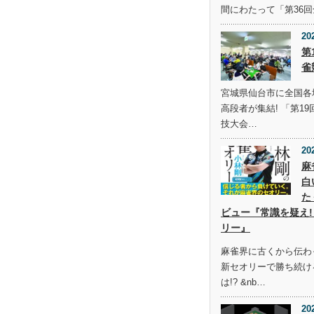
間にわたって「第36
20
第
雀
宮城県仙台市に全国各
高段者が集結! 「第1
技大会…
20
麻
白
た
ビュー『常識を疑え!
リー』
麻雀界に古くから伝わ
新セオリーで勝ち続け
は!? &nb…
20