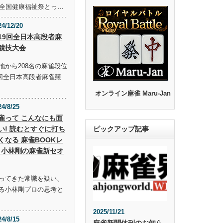
回全国健康福祉祭とっ…
24/12/20
19回全日本高段者麻
競技大会
地から208名の麻雀段位
9回全日本高段者麻雀競
オンライン麻雀 Maru-Jan
24/8/25
雀って こんなにも面
い! 読むとすぐに打ち
ピックアップ記事
くなる 麻雀BOOKレ
 小林剛の麻雀新セオ
ってきた常識を疑い、
る小林剛プロの思考と
2025/11/21
24/8/15
麻雀新聞休刊のお知ら