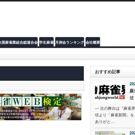
全国麻雀業組合総連合会
学生麻雀
月例会ランキング
会社概要
おすすめ記事
20
麻
せ
― 次の舞台は『麻雀界
頃より「麻雀新聞」を
ありがと…
20