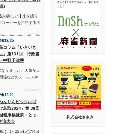
盟)
雀の楽しい未来を語り
らのコーナーを担当するの
24/12/25
雀コラム「いきいき
生」第131回 行政書
・中野千津香
になりました。天気がよ
関係などのストレスや
24/12/21
ねんりんピックはば
け鳥取2024」第 36回
国健康福祉祭・とっ
株式会社ささき
交流大会
9日(土)～22日(火)の4日