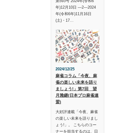
第593号 2024年(令和6
年)12月10日 —2—2024
年(令和6年)11月16日
(土)・17…
2024/12/25
麻雀コラム「今夜、麻
雀の楽しい未来を語り
ましょう!」第7回 望
月雅継(日本プロ麻雀連
盟)
大好評連載「今夜、麻雀
の楽しい未来を語りまし
ょう!」。 こちらのコー
ナーを担当するのは、日