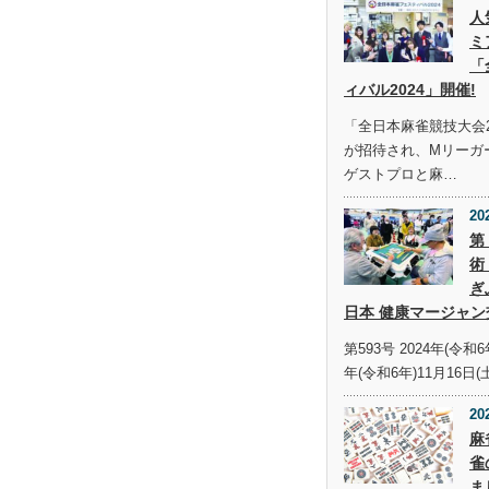
人
ミ
「
ィバル2024」開催!
「全日本麻雀競技大会2
が招待され、Mリーガ
ゲストプロと麻…
20
第
術
ぎ
日本 健康マージャン
第593号 2024年(令和6
年(令和6年)11月16日(
20
麻
雀
ま