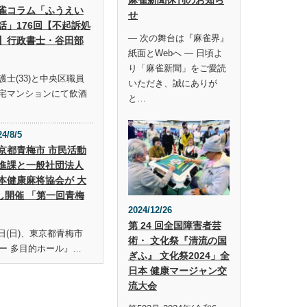
雀コラム「ふうえい
せ
話」176回【不起訴処
― 次の舞台は『麻雀界』
】行政書士・谷田部
紙面とWebへ ― 日頃よ
り「麻雀新聞」をご愛読
士(33)と中央区職員
いただき、誠にありが
宅マンションにて飲酒
と…
24/8/5
京都青梅市 市民活動
進課と一般社団法人
本健康麻将協会が 大
し開催 「第一回青梅
2024/12/26
第 24 回全国障害者芸
19日(日)、東京都青梅市
術・ 文化祭『清流の国
ー 多目的ホール』…
ぎふ』 文化祭2024」全
日本 健康マージャン交
流大会