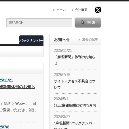
ホーム
会社概要
お知らせ
過去の記事
バックナンバー
2025/11/21
「麻雀新聞」休刊のお知ら
せ
2025/7/15
25/11/21
サイトアクセス不具合につ
雀新聞休刊のお知ら
いて
2024/5/1
』紙面とWebへ ― 日
訂正:麻雀新聞2024年5月号
ご愛読いただき、誠に
2024/3/27
”麻雀新聞”バックナンバー
25/7/8