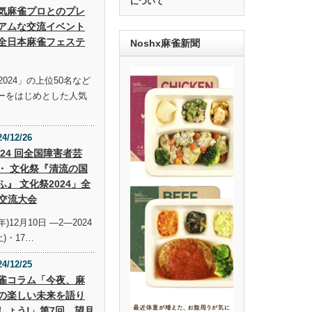
について
気麻雀プロとのプレ
アムな交流イベント
全日本麻雀フェステ
Noshx麻雀新聞
024」の上位50名など
ーをはじめとした人気
24/12/26
 24 回全国障害者芸
・ 文化祭『清流の国
ふ』 文化祭2024」全
交流大会
年)12月10日 —2—2024
土)・17…
24/12/25
雀コラム「今夜、麻
の楽しい未来を語り
しょう!」第7回 望月