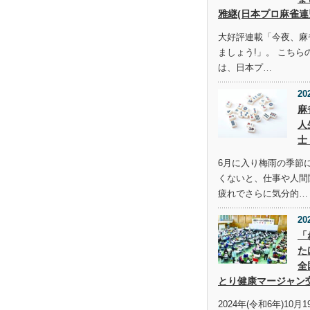
雅継(日本プロ麻雀連
大好評連載「今夜、麻
ましょう!」。 こち
は、日本プ…
20
麻
人
士
6月に入り梅雨の季節
くないと、仕事や人間
疲れでさらに気分的…
20
「
た
全
とり健康マージャン
2024年(令和6年)10月1