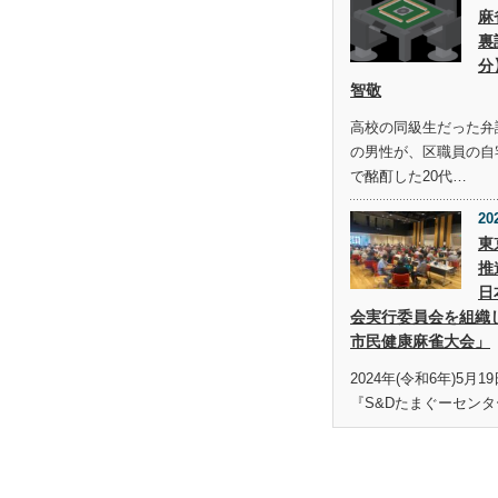
麻
裏
分
智敬
高校の同級生だった弁護
の男性が、区職員の自
で酩酊した20代…
20
東
推
日
会実行委員会を組織
市民健康麻雀大会」
2024年(令和6年)5月
『S&Dたまぐーセンタ