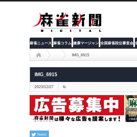
麻雀ニュース
麻雀コラム
健康マージャン
全国麻雀段位審査会
IMG_6915
IMG_6915
2023/12/27
Tweet