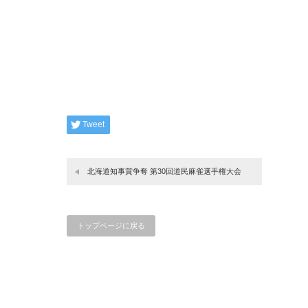
Tweet
北海道知事賞争奪 第30回道民麻雀選手権大会
トップページに戻る