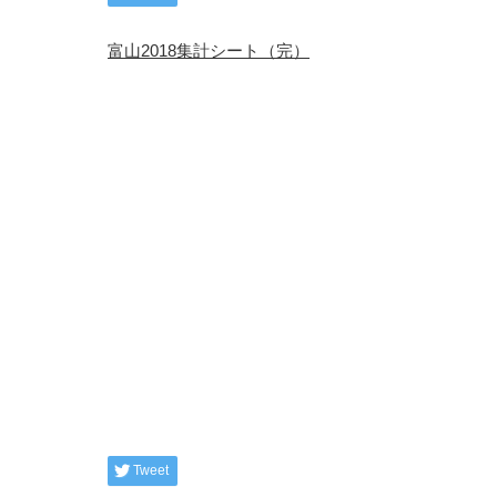
富山2018集計シート（完）
Tweet