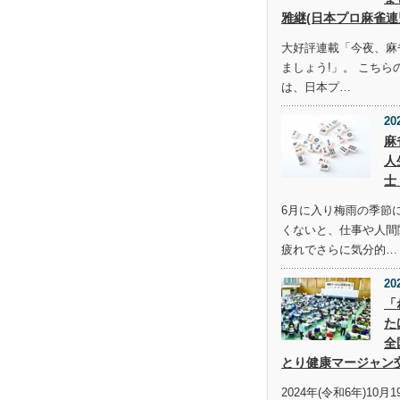
雅継(日本プロ麻雀連
大好評連載「今夜、麻
ましょう!」。 こち
は、日本プ…
20
麻
人
士
6月に入り梅雨の季節
くないと、仕事や人間
疲れでさらに気分的…
20
「
た
全
とり健康マージャン
2024年(令和6年)10月1