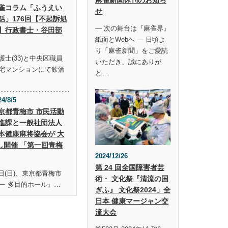
雀コラム「ふうえい
せ
話」176回【不起訴処
― 次の舞台は『麻雀界』
】行政書士・谷田部
紙面とWebへ ― 日頃よ
り「麻雀新聞」をご愛読
士(33)と中央区職員
いただき、誠にありが
宅マンションにて飲酒
と…
24/8/5
京都青梅市 市民活動
進課と一般社団法人
本健康麻将協会が 大
し開催 「第一回青梅
2024/12/26
第 24 回全国障害者芸
19日(日)、東京都青梅市
術・ 文化祭『清流の国
ー 多目的ホール』…
ぎふ』 文化祭2024」全
日本 健康マージャン交
流大会