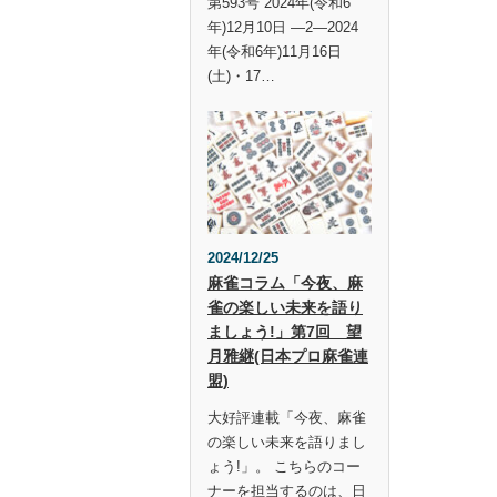
第593号 2024年(令和6
年)12月10日 —2—2024
年(令和6年)11月16日
(土)・17…
2024/12/25
麻雀コラム「今夜、麻
雀の楽しい未来を語り
ましょう!」第7回 望
月雅継(日本プロ麻雀連
盟)
大好評連載「今夜、麻雀
の楽しい未来を語りまし
ょう!」。 こちらのコー
ナーを担当するのは、日