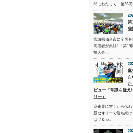
間にわたって「第36
20
第
雀
宮城県仙台市に全国各
高段者が集結! 「第1
技大会…
20
麻
白
た
ビュー『常識を疑え!
リー』
麻雀界に古くから伝わ
新セオリーで勝ち続け
は!? &nb…
20