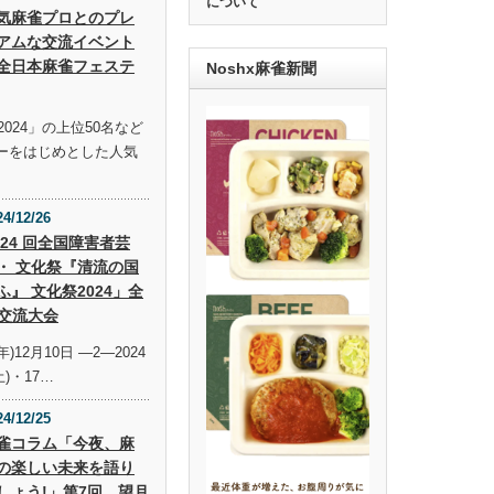
について
気麻雀プロとのプレ
アムな交流イベント
全日本麻雀フェステ
Noshx麻雀新聞
024」の上位50名など
ーをはじめとした人気
24/12/26
 24 回全国障害者芸
・ 文化祭『清流の国
ふ』 文化祭2024」全
交流大会
年)12月10日 —2—2024
土)・17…
24/12/25
雀コラム「今夜、麻
の楽しい未来を語り
しょう!」第7回 望月