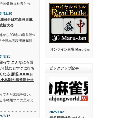
回全国健康福祉祭とっ…
24/12/20
19回全日本高段者麻
競技大会
地から208名の麻雀段位
9回全日本高段者麻雀競
オンライン麻雀 Maru-Jan
24/8/25
雀って こんなにも面
い! 読むとすぐに打ち
ピックアップ記事
くなる 麻雀BOOKレ
 小林剛の麻雀新セオ
ってきた常識を疑い、
る小林剛プロの思考と
2025/11/21
24/8/15
麻雀新聞休刊のお知ら