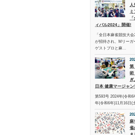
人
ミ
「
ィバル2024」開催!
「全日本麻雀競技大会2
が招待され、Mリーガ
ゲストプロと麻…
20
第
術
ぎ
日本 健康マージャン
第593号 2024年(令和6
年(令和6年)11月16日(
20
麻
雀
ま