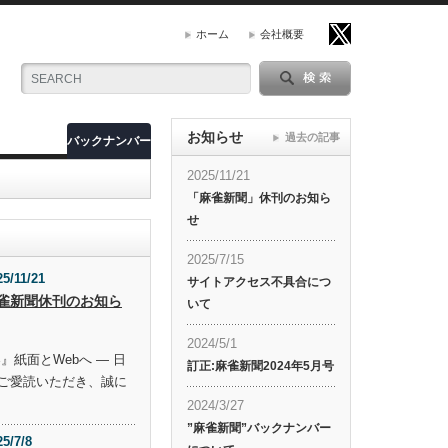
ホーム
会社概要
お知らせ
過去の記事
バックナンバー
2025/11/21
「麻雀新聞」休刊のお知ら
せ
2025/7/15
25/11/21
サイトアクセス不具合につ
雀新聞休刊のお知ら
いて
2024/5/1
』紙面とWebへ ― 日
訂正:麻雀新聞2024年5月号
ご愛読いただき、誠に
2024/3/27
”麻雀新聞”バックナンバー
25/7/8