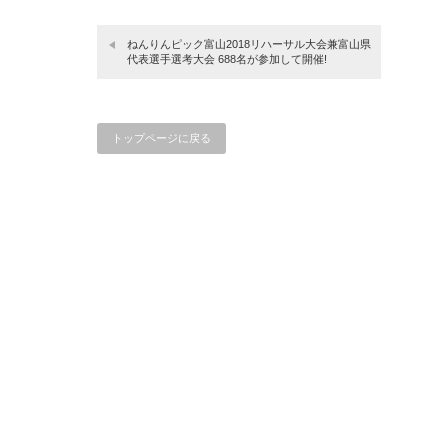
ねんりんピック富山2018リハーサル大会兼富山県
代表選手選考大会 688名が参加して開催!
トップページに戻る