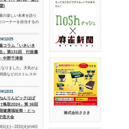
盟)
雀の楽しい未来を語り
らのコーナーを担当するの
24/12/25
雀コラム「いきいき
生」第131回 行政書
・中野千津香
になりました。天気がよ
関係などのストレスや
24/12/21
ねんりんピックはば
け鳥取2024」第 36回
国健康福祉祭・とっ
株式会社ささき
交流大会
9日(土)～22日(火)の4日