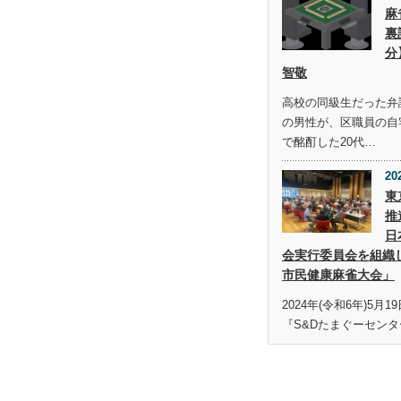
麻
裏
分
智敬
高校の同級生だった弁護
の男性が、区職員の自
で酩酊した20代…
20
東
推
日
会実行委員会を組織
市民健康麻雀大会」
2024年(令和6年)5月
『S&Dたまぐーセンタ