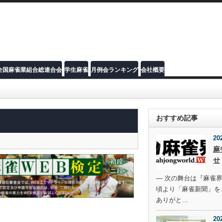
全国麻雀業組合総連合会
学生麻雀
月例会ランキング
会社概要
おすすめ記事
20
麻
せ
― 次の舞台は『麻雀界
頃より「麻雀新聞」を
ありがと…
20