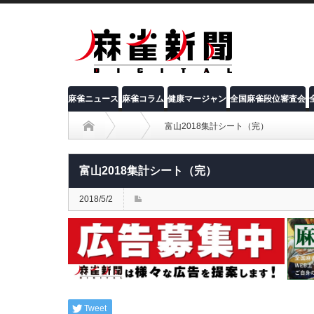
麻雀ニュース
麻雀コラム
健康マージャン
全国麻雀段位審査会
富山2018集計シート（完）
富山2018集計シート（完）
2018/5/2
Tweet