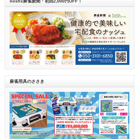
noshx麻雀新聞・初回2,000円OFF！
麻雀用具のささき