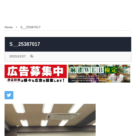
Home
S__25387017
S__25387017
2023/12/27