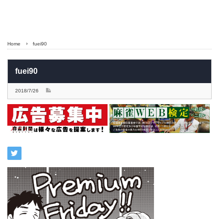
Home
fuei90
fuei90
2018/7/26