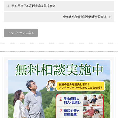
第11回全日本高段者麻雀競技大会
全雀連執行部会議全段審会長会議
トップページに戻る