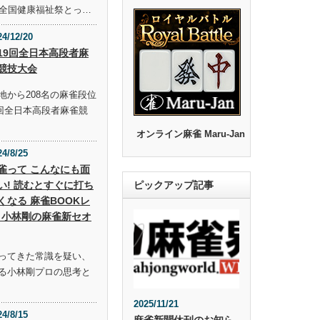
回全国健康福祉祭とっ…
24/12/20
19回全日本高段者麻
競技大会
地から208名の麻雀段位
9回全日本高段者麻雀競
オンライン麻雀 Maru-Jan
24/8/25
雀って こんなにも面
い! 読むとすぐに打ち
ピックアップ記事
くなる 麻雀BOOKレ
 小林剛の麻雀新セオ
ってきた常識を疑い、
る小林剛プロの思考と
2025/11/21
24/8/15
麻雀新聞休刊のお知ら