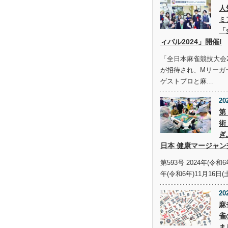
人
ミ
「
ィバル2024」開催!
「全日本麻雀競技大会2
が招待され、Mリーガ
ゲストプロと麻…
20
第
術
ぎ
日本 健康マージャン
第593号 2024年(令和6
年(令和6年)11月16日(
20
麻
雀
ま