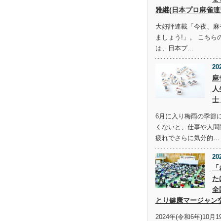
雅継(日本プロ麻雀連
大好評連載「今夜、麻
ましょう!」。 こち
は、日本プ…
20
麻
人
士
6月に入り梅雨の季節
くないと、仕事や人間
疲れでさらに気分的…
20
「
た
全
とり健康マージャン
2024年(令和6年)10月1