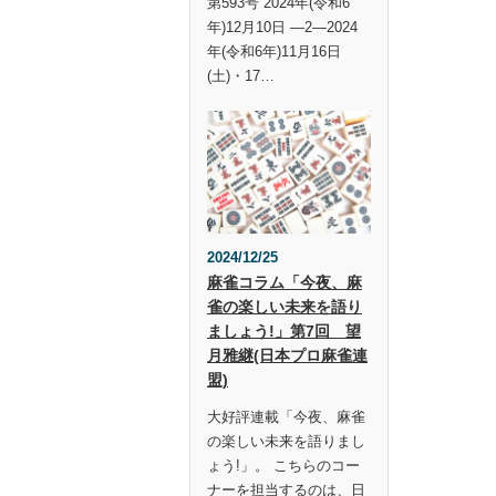
第593号 2024年(令和6
年)12月10日 —2—2024
年(令和6年)11月16日
(土)・17…
2024/12/25
麻雀コラム「今夜、麻
雀の楽しい未来を語り
ましょう!」第7回 望
月雅継(日本プロ麻雀連
盟)
大好評連載「今夜、麻雀
の楽しい未来を語りまし
ょう!」。 こちらのコー
ナーを担当するのは、日