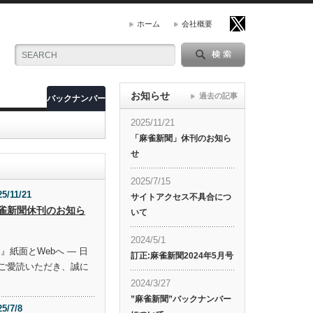
ホーム
会社概要
お知らせ
過去の記事
バックナンバー
2025/11/21
「麻雀新聞」休刊のお知ら
せ
2025/7/15
25/11/21
サイトアクセス不具合につ
雀新聞休刊のお知ら
いて
2024/5/1
』紙面とWebへ ― 日
訂正:麻雀新聞2024年5月号
ご愛読いただき、誠に
2024/3/27
”麻雀新聞”バックナンバー
25/7/8