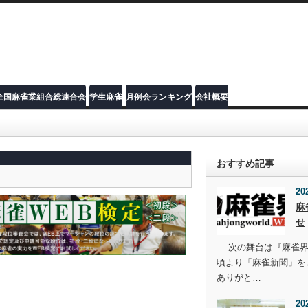
全国麻雀業組合総連合会
学生麻雀
月例会ランキング
会社概要
おすすめ記事
20
麻
せ
― 次の舞台は『麻雀界
頃より「麻雀新聞」を
ありがと…
20