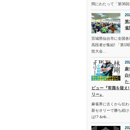
間にわたって「第36
20
第
雀
宮城県仙台市に全国各
高段者が集結! 「第1
技大会…
20
麻
白
た
ビュー『常識を疑え!
リー』
麻雀界に古くから伝わ
新セオリーで勝ち続け
は!? &nb…
20