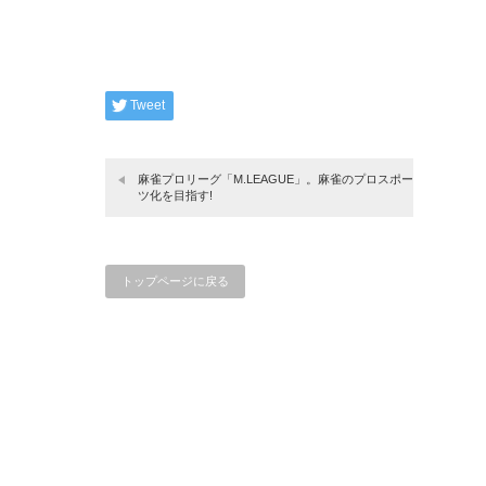
Tweet
麻雀プロリーグ「M.LEAGUE」。麻雀のプロスポー
ツ化を目指す!
トップページに戻る