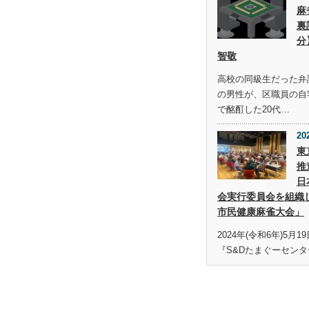
麻
裏
分
智敬
高校の同級生だった弁護
の男性が、区職員の自
で酩酊した20代…
20
東
推
日
会実行委員会を組織
市民健康麻雀大会」
2024年(令和6年)5月
『S&Dたまぐーセンタ