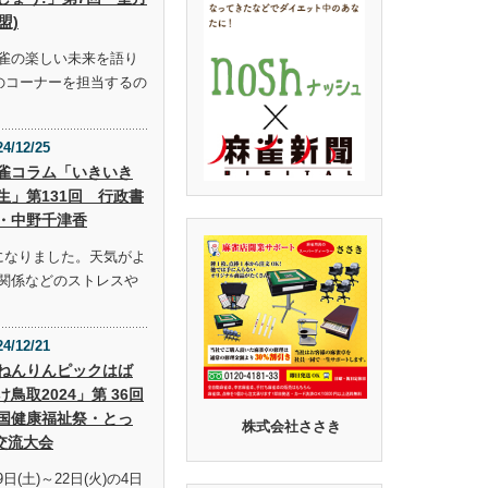
盟)
雀の楽しい未来を語り
らのコーナーを担当するの
24/12/25
雀コラム「いきいき
生」第131回 行政書
・中野千津香
になりました。天気がよ
関係などのストレスや
24/12/21
ねんりんピックはば
け鳥取2024」第 36回
国健康福祉祭・とっ
株式会社ささき
交流大会
9日(土)～22日(火)の4日