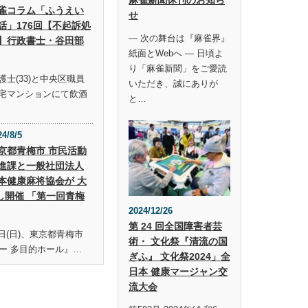
雀コラム「ふうえい
せ
話」176回【不起訴処
― 次の舞台は『麻雀界』
】行政書士・谷田部
紙面とWebへ ― 日頃よ
り「麻雀新聞」をご愛読
士(33)と中央区職員
いただき、誠にありが
宅マンションにて飲酒
と…
24/8/5
京都青梅市 市民活動
進課と一般社団法人
本健康麻将協会が 大
し開催 「第一回青梅
2024/12/26
第 24 回全国障害者芸
19日(日)、東京都青梅市
術・ 文化祭『清流の国
ー 多目的ホール』…
ぎふ』 文化祭2024」全
日本 健康マージャン交
流大会