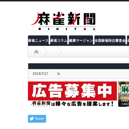
麻雀ニュース
麻雀コラム
健康マージャン
全国麻雀段位審査会
2018/7/17
Tweet