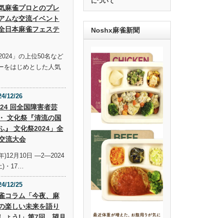
について
気麻雀プロとのプレ
アムな交流イベント
全日本麻雀フェステ
Noshx麻雀新聞
024」の上位50名など
ーをはじめとした人気
24/12/26
 24 回全国障害者芸
・ 文化祭『清流の国
ふ』 文化祭2024」全
交流大会
年)12月10日 —2—2024
土)・17…
24/12/25
雀コラム「今夜、麻
の楽しい未来を語り
しょう!」第7回 望月