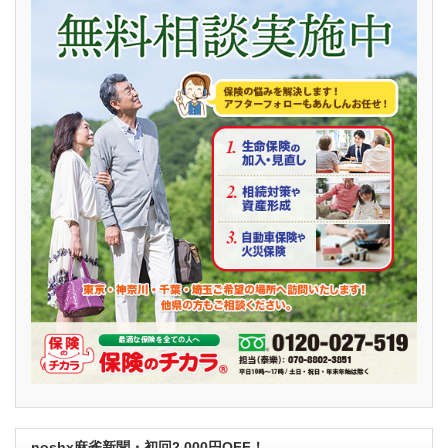
noshx麻雀新聞・初回2,000円OFF！