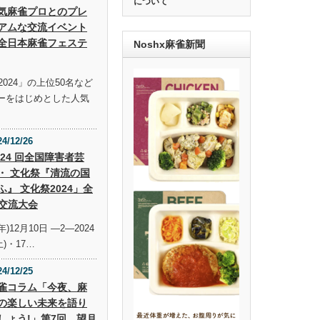
について
気麻雀プロとのプレ
アムな交流イベント
全日本麻雀フェステ
Noshx麻雀新聞
024」の上位50名など
ーをはじめとした人気
24/12/26
 24 回全国障害者芸
・ 文化祭『清流の国
ふ』 文化祭2024」全
交流大会
年)12月10日 —2—2024
土)・17…
24/12/25
雀コラム「今夜、麻
の楽しい未来を語り
しょう!」第7回 望月