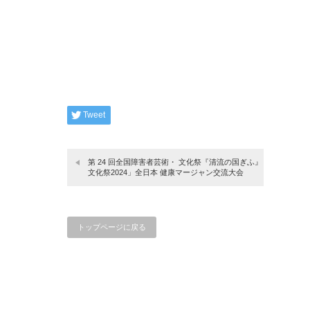
Tweet
第 24 回全国障害者芸術・ 文化祭『清流の国ぎふ』
文化祭2024」全日本 健康マージャン交流大会
トップページに戻る