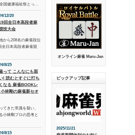
回全国健康福祉祭とっ…
24/12/20
19回全日本高段者麻
競技大会
地から208名の麻雀段位
9回全日本高段者麻雀競
オンライン麻雀 Maru-Jan
24/8/25
雀って こんなにも面
い! 読むとすぐに打ち
ピックアップ記事
くなる 麻雀BOOKレ
 小林剛の麻雀新セオ
ってきた常識を疑い、
る小林剛プロの思考と
2025/11/21
24/8/15
麻雀新聞休刊のお知ら