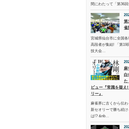
間にわたって「第36
20
第
雀
宮城県仙台市に全国各
高段者が集結! 「第1
技大会…
20
麻
白
た
ビュー『常識を疑え!
リー』
麻雀界に古くから伝わ
新セオリーで勝ち続け
は!? &nb…
20