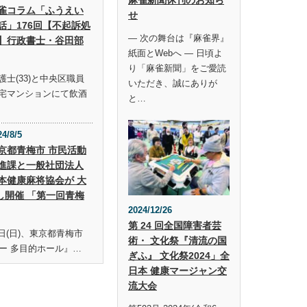
雀コラム「ふうえい
せ
話」176回【不起訴処
― 次の舞台は『麻雀界』
】行政書士・谷田部
紙面とWebへ ― 日頃よ
り「麻雀新聞」をご愛読
士(33)と中央区職員
いただき、誠にありが
宅マンションにて飲酒
と…
24/8/5
京都青梅市 市民活動
進課と一般社団法人
本健康麻将協会が 大
し開催 「第一回青梅
2024/12/26
第 24 回全国障害者芸
19日(日)、東京都青梅市
術・ 文化祭『清流の国
ー 多目的ホール』…
ぎふ』 文化祭2024」全
日本 健康マージャン交
流大会