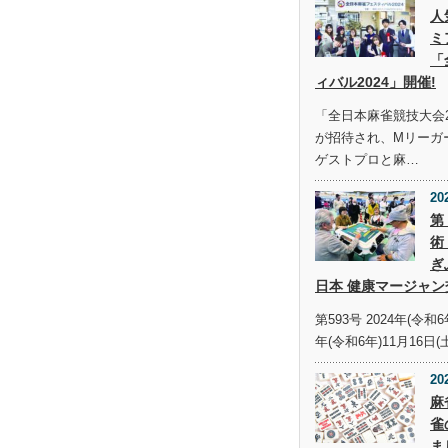
人
ミ
「
ィバル2024」開催!
「全日本麻雀競技大会2
が招待され、Mリーガ
ゲストプロと麻…
20
第
術
ぎ
日本 健康マージャン
第593号 2024年(令和6
年(令和6年)11月16日(
20
麻
雀
ま