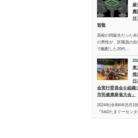
麻
裏
分
智敬
高校の同級生だった弁護
の男性が、区職員の自
で酩酊した20代…
20
東
推
日
会実行委員会を組織
市民健康麻雀大会」
2024年(令和6年)5月
『S&Dたまぐーセンタ