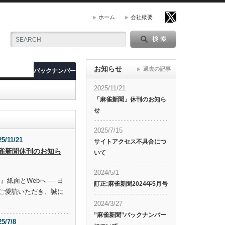
ホーム
会社概要
お知らせ
過去の記事
バックナンバー
2025/11/21
「麻雀新聞」休刊のお知ら
せ
2025/7/15
25/11/21
サイトアクセス不具合につ
雀新聞休刊のお知ら
いて
2024/5/1
』紙面とWebへ ― 日
訂正:麻雀新聞2024年5月号
ご愛読いただき、誠に
2024/3/27
”麻雀新聞”バックナンバー
25/7/8