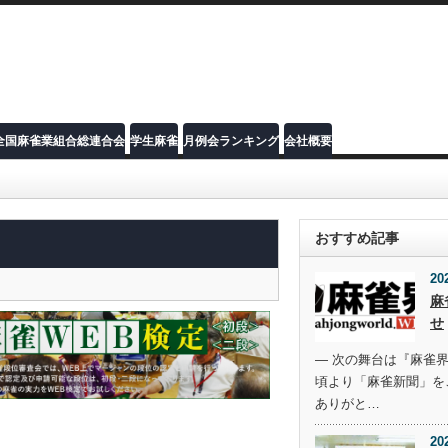
全国麻雀業組合総連合会
学生麻雀
月例会ランキング
会社概要
おすすめ記事
20
麻
せ
― 次の舞台は『麻雀界
頃より「麻雀新聞」を
ありがと…
20