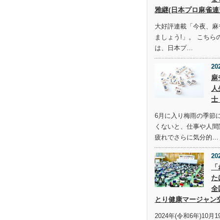
雅継(日本プロ麻雀連
大好評連載「今夜、麻
ましょう!」。 こち
は、日本プ…
20
麻
人
士
6月に入り梅雨の季節
くないと、仕事や人間
疲れでさらに気分的…
20
「
た
全
とり健康マージャン
2024年(令和6年)10月1