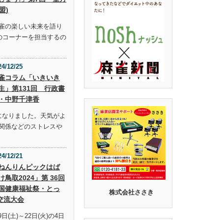
盟)
雀の楽しい未来を語り
らのコーナーを担当するの
24/12/25
雀コラム「いきいき
生」第131回 行政書
・中野千津香
になりました。天気がよ
関係などのストレスや
24/12/21
ねんりんピックはば
け鳥取2024」第 36回
国健康福祉祭・とっ
株式会社ささき
交流大会
9日(土)～22日(火)の4日