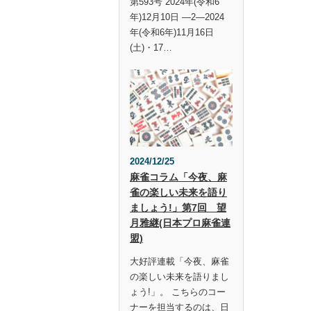
第593号 2024年(令和6
年)12月10日 —2—2024
年(令和6年)11月16日
(土)・17…
2024/12/25
麻雀コラム「今夜、麻
雀の楽しい未来を語り
ましょう!」第7回 望
月雅継(日本プロ麻雀連
盟)
大好評連載「今夜、麻雀
の楽しい未来を語りまし
ょう!」。 こちらのコー
ナーを担当するのは、日