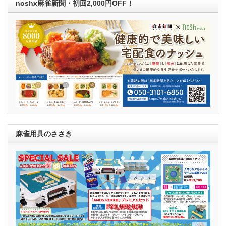
noshx麻雀新聞・初回2,000円OFF！
麻雀用具のささき