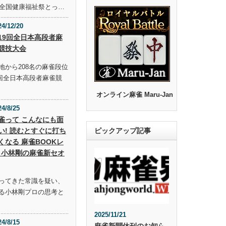
回全国健康福祉祭とっ…
24/12/20
19回全日本高段者麻
競技大会
地から208名の麻雀段位
9回全日本高段者麻雀競
オンライン麻雀 Maru-Jan
24/8/25
雀って こんなにも面
い! 読むとすぐに打ち
ピックアップ記事
くなる 麻雀BOOKレ
 小林剛の麻雀新セオ
ってきた常識を疑い、
る小林剛プロの思考と
2025/11/21
24/8/15
麻雀新聞休刊のお知ら