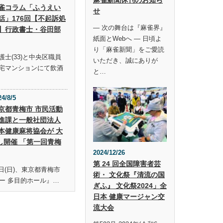
雀コラム「ふうえい
せ
話」176回【不起訴処
― 次の舞台は『麻雀界』
】行政書士・谷田部
紙面とWebへ ― 日頃よ
り「麻雀新聞」をご愛読
士(33)と中央区職員
いただき、誠にありが
宅マンションにて飲酒
と…
24/8/5
京都青梅市 市民活動
進課と一般社団法人
本健康麻将協会が 大
し開催 「第一回青梅
2024/12/26
第 24 回全国障害者芸
19日(日)、東京都青梅市
術・ 文化祭『清流の国
ー 多目的ホール』…
ぎふ』 文化祭2024」全
日本 健康マージャン交
流大会