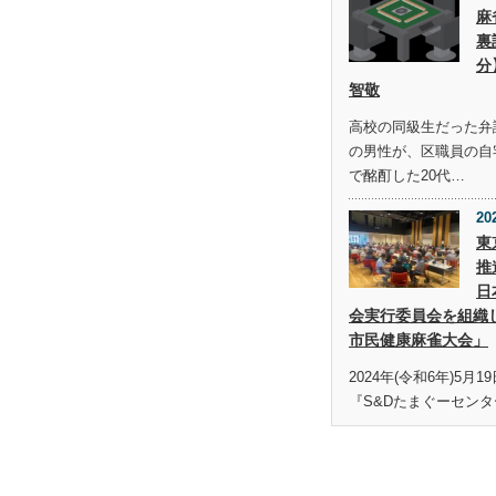
麻
裏
分
智敬
高校の同級生だった弁護
の男性が、区職員の自
で酩酊した20代…
20
東
推
日
会実行委員会を組織
市民健康麻雀大会」
2024年(令和6年)5月
『S&Dたまぐーセンタ