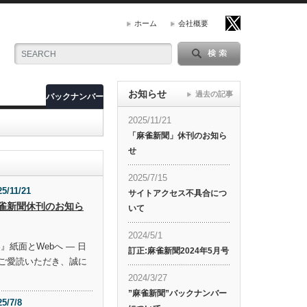
ホーム
会社概要
お知らせ
過去の記事
バックナンバー
2025/11/21
「麻雀新聞」休刊のお知ら
せ
2025/7/15
25/11/21
サイトアクセス不具合につ
雀新聞休刊のお知ら
いて
2024/5/1
』紙面とWebへ ― 日
訂正:麻雀新聞2024年5月号
ご愛読いただき、誠に
2024/3/27
”麻雀新聞”バックナンバー
25/7/8