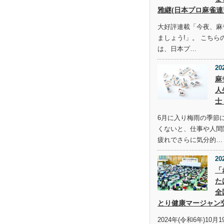
雅継(日本プロ麻雀連
大好評連載「今夜、麻
ましょう!」。 こち
は、日本プ…
20
麻
人
士
6月に入り梅雨の季節
くないと、仕事や人間
疲れでさらに気分的…
20
「
た
全
とり健康マージャン
2024年(令和6年)10月1