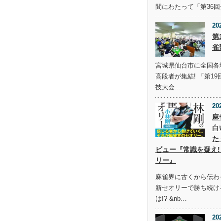
間にわたって「第36
20
第
雀
宮城県仙台市に全国各
高段者が集結! 「第1
技大会…
20
麻
白
た
ビュー『常識を疑え!
リー』
麻雀界に古くから伝わ
新セオリーで勝ち続け
は!? &nb…
20