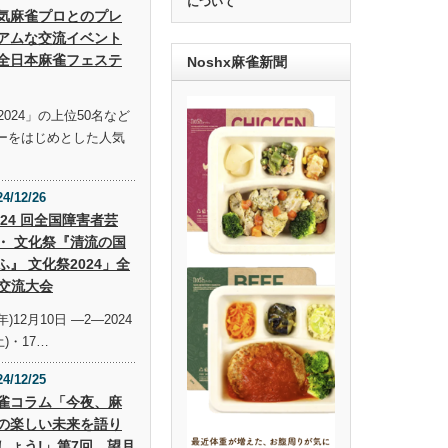
について
気麻雀プロとのプレ
アムな交流イベント
全日本麻雀フェステ
Noshx麻雀新聞
024」の上位50名など
ーをはじめとした人気
24/12/26
 24 回全国障害者芸
・ 文化祭『清流の国
ふ』 文化祭2024」全
交流大会
年)12月10日 —2—2024
土)・17…
24/12/25
雀コラム「今夜、麻
の楽しい未来を語り
しょう!」第7回 望月