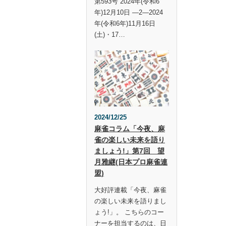
第593号 2024年(令和6
年)12月10日 —2—2024
年(令和6年)11月16日
(土)・17…
2024/12/25
麻雀コラム「今夜、麻
雀の楽しい未来を語り
ましょう!」第7回 望
月雅継(日本プロ麻雀連
盟)
大好評連載「今夜、麻雀
の楽しい未来を語りまし
ょう!」。 こちらのコー
ナーを担当するのは、日