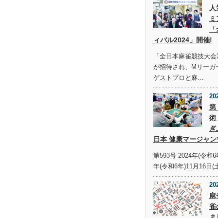
人
ミ
「
ィバル2024」開催!
「全日本麻雀競技大会2
が招待され、Mリーガ
ゲストプロと麻…
20
第
術
ぎ
日本 健康マージャン
第593号 2024年(令和6
年(令和6年)11月16日(
20
麻
雀
ま