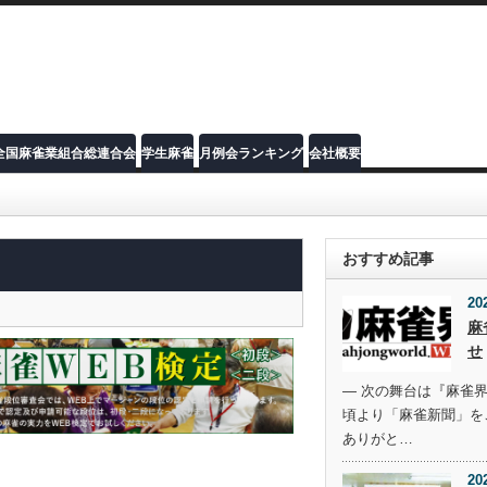
全国麻雀業組合総連合会
学生麻雀
月例会ランキング
会社概要
おすすめ記事
20
麻
せ
― 次の舞台は『麻雀界
頃より「麻雀新聞」を
ありがと…
20