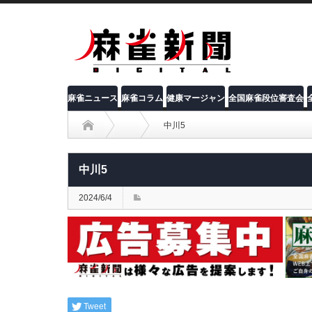
麻雀ニュース
麻雀コラム
健康マージャン
全国麻雀段位審査会
中川5
中川5
2024/6/4
Tweet