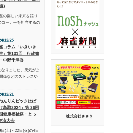
盟)
雀の楽しい未来を語り
らのコーナーを担当するの
24/12/25
雀コラム「いきいき
生」第131回 行政書
・中野千津香
になりました。天気がよ
関係などのストレスや
24/12/21
ねんりんピックはば
け鳥取2024」第 36回
国健康福祉祭・とっ
株式会社ささき
交流大会
9日(土)～22日(火)の4日